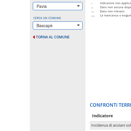
-
Indicatore non applica
Pavia
..
Dato non ancora dispo
...
Dato non rilevato
....
La mancanza o esiguità
CERCA UN COMUNE
Bascapè
TORNA AL COMUNE
CONFRONTI TERRI
Indicatore
Incidenza di anziani sol