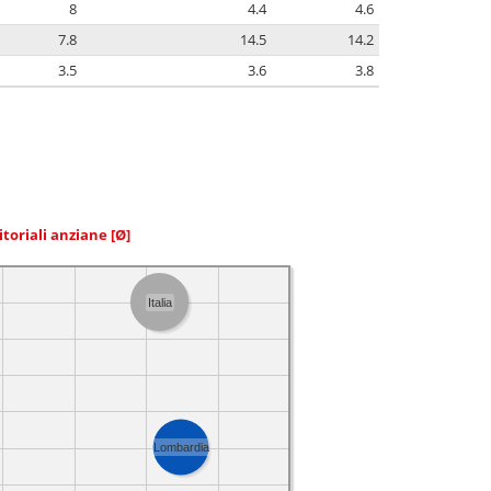
8
4.4
4.6
7.8
14.5
14.2
3.5
3.6
3.8
itoriali anziane
[Ø]
Italia
Lombardia