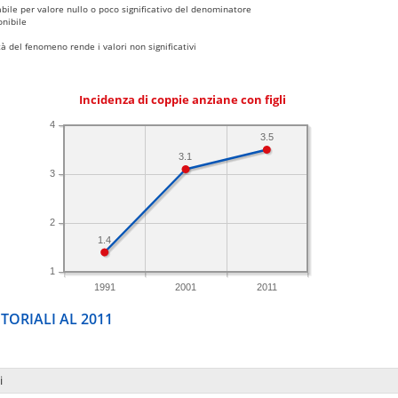
bile per valore nullo o poco significativo del denominatore
nibile
 del fenomeno rende i valori non significativi
Incidenza di coppie anziane con figli
4
3.5
3.1
3
2
1.4
1
1991
2001
2011
TORIALI AL 2011
i