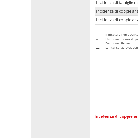
Incidenza di famiglie 
Incidenza di coppie anz
Incidenza di coppie anz
-
Indicatore non applica
..
Dato non ancora dispo
...
Dato non rilevato
....
La mancanza o esiguità
Incidenza di coppie an