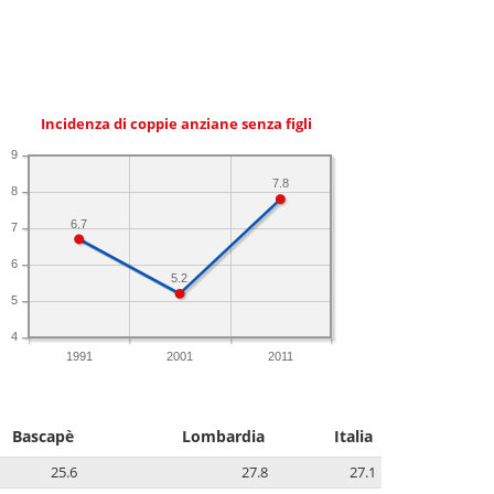
Incidenza di coppie anziane senza figli
9
7.8
8
6.7
7
6
5.2
5
4
1991
2001
2011
Bascapè
Lombardia
Italia
25.6
27.8
27.1