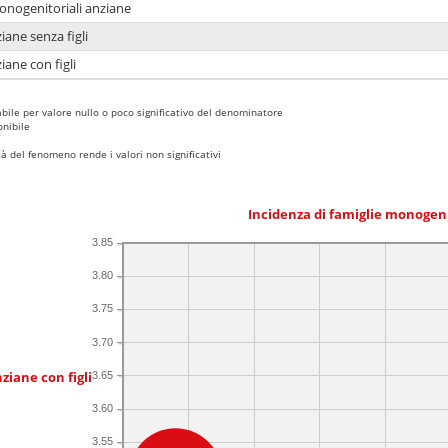
monogenitoriali anziane
iane senza figli
iane con figli
bile per valore nullo o poco significativo del denominatore
nibile
 del fenomeno rende i valori non significativi
Incidenza di famiglie monogen
3.85
3.80
3.75
3.70
ziane con figli
3.65
3.60
3.55