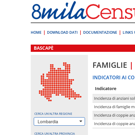
Vai
direttamente
a:
Contenuto
Ricerca
HOME
DOWNLOAD DATI
DOCUMENTAZIONE
LINKS 
.
BASCAPÈ
FAMIGLIE
|
INDICATORI AI CO
Indicatore
Incidenza di anziani sol
Incidenza di famiglie 
CERCA UN'ALTRA REGIONE
Incidenza di coppie anz
Lombardia
Incidenza di coppie anz
CERCA UN'ALTRA PROVINCIA