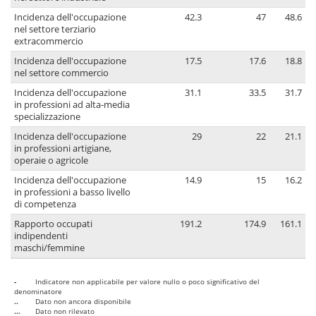
Incidenza dell'occupazione
42.3
47
48.6
nel settore terziario
extracommercio
Incidenza dell'occupazione
17.5
17.6
18.8
nel settore commercio
Incidenza dell'occupazione
31.1
33.5
31.7
in professioni ad alta-media
specializzazione
Incidenza dell'occupazione
29
22
21.1
in professioni artigiane,
operaie o agricole
Incidenza dell'occupazione
14.9
15
16.2
in professioni a basso livello
di competenza
Rapporto occupati
191.2
174.9
161.1
indipendenti
maschi/femmine
-
Indicatore non applicabile per valore nullo o poco significativo del
denominatore
..
Dato non ancora disponibile
...
Dato non rilevato