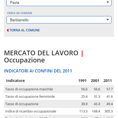
Pavia
CERCA UN COMUNE
Barbianello
TORNA AL COMUNE
MERCATO DEL LAVORO
|
Occupazione
INDICATORI AI CONFINI DEL 2011
Indicatore
1991
2001
2011
Tasso di occupazione maschile
56.6
56.6
57.7
Tasso di occupazione femminile
25.4
31.3
41.6
Tasso di occupazione
39.9
43.3
49.4
Indice di ricambio occupazionale
113.5
168.4
305.3