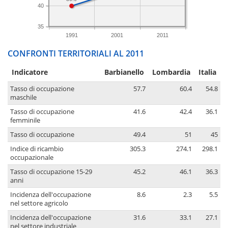
40
35
1991
2001
2011
CONFRONTI TERRITORIALI AL 2011
Indicatore
Barbianello
Lombardia
Italia
Tasso di occupazione
57.7
60.4
54.8
maschile
Tasso di occupazione
41.6
42.4
36.1
femminile
Tasso di occupazione
49.4
51
45
Indice di ricambio
305.3
274.1
298.1
occupazionale
Tasso di occupazione 15-29
45.2
46.1
36.3
anni
Incidenza dell'occupazione
8.6
2.3
5.5
nel settore agricolo
Incidenza dell'occupazione
31.6
33.1
27.1
nel settore industriale