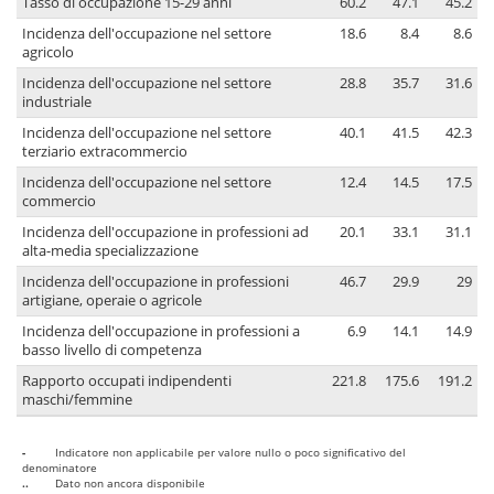
Tasso di occupazione 15-29 anni
60.2
47.1
45.2
Incidenza dell'occupazione nel settore
18.6
8.4
8.6
agricolo
Incidenza dell'occupazione nel settore
28.8
35.7
31.6
industriale
Incidenza dell'occupazione nel settore
40.1
41.5
42.3
terziario extracommercio
Incidenza dell'occupazione nel settore
12.4
14.5
17.5
commercio
Incidenza dell'occupazione in professioni ad
20.1
33.1
31.1
alta-media specializzazione
Incidenza dell'occupazione in professioni
46.7
29.9
29
artigiane, operaie o agricole
Incidenza dell'occupazione in professioni a
6.9
14.1
14.9
basso livello di competenza
Rapporto occupati indipendenti
221.8
175.6
191.2
maschi/femmine
-
Indicatore non applicabile per valore nullo o poco significativo del
denominatore
..
Dato non ancora disponibile