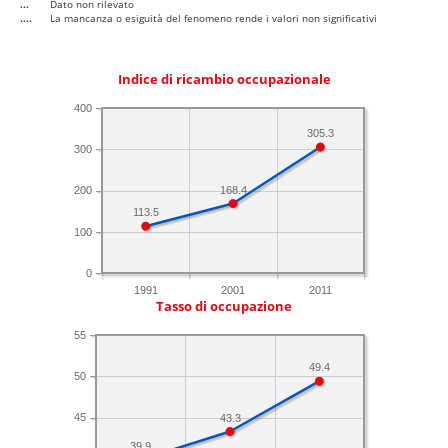
...
Dato non rilevato
....
La mancanza o esiguità del fenomeno rende i valori non significativi
Indice di ricambio occupazionale
400
305.3
300
168.4
200
113.5
100
0
1991
2001
2011
Tasso di occupazione
55
49.4
50
45
43.3
39.9