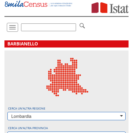
Vai
direttamente
a:
Contenuto
Ricerca
Toggle
navigation
.
BARBIANELLO
CERCA UN'ALTRA REGIONE
Lombardia
CERCA UN'ALTRA PROVINCIA