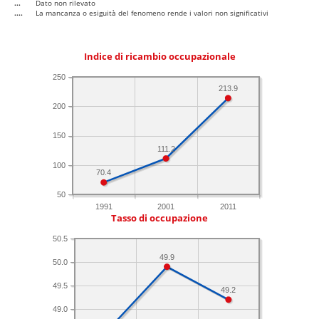
...
Dato non rilevato
....
La mancanza o esiguità del fenomeno rende i valori non significativi
Indice di ricambio occupazionale
250
213.9
200
150
111.2
100
70.4
50
1991
2001
2011
Tasso di occupazione
50.5
49.9
50.0
49.5
49.2
49.0