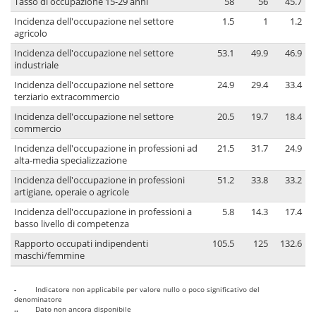
Tasso di occupazione 15-29 anni
58
56
45.7
Incidenza dell'occupazione nel settore
1.5
1
1.2
agricolo
Incidenza dell'occupazione nel settore
53.1
49.9
46.9
industriale
Incidenza dell'occupazione nel settore
24.9
29.4
33.4
terziario extracommercio
Incidenza dell'occupazione nel settore
20.5
19.7
18.4
commercio
Incidenza dell'occupazione in professioni ad
21.5
31.7
24.9
alta-media specializzazione
Incidenza dell'occupazione in professioni
51.2
33.8
33.2
artigiane, operaie o agricole
Incidenza dell'occupazione in professioni a
5.8
14.3
17.4
basso livello di competenza
Rapporto occupati indipendenti
105.5
125
132.6
maschi/femmine
-
Indicatore non applicabile per valore nullo o poco significativo del
denominatore
..
Dato non ancora disponibile