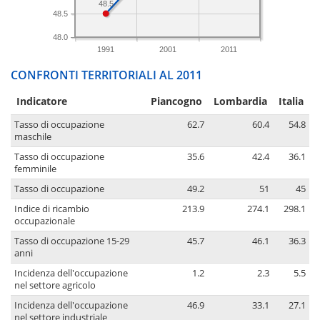
48.5
48.5
48.0
1991
2001
2011
CONFRONTI TERRITORIALI AL 2011
Indicatore
Piancogno
Lombardia
Italia
Tasso di occupazione
62.7
60.4
54.8
maschile
Tasso di occupazione
35.6
42.4
36.1
femminile
Tasso di occupazione
49.2
51
45
Indice di ricambio
213.9
274.1
298.1
occupazionale
Tasso di occupazione 15-29
45.7
46.1
36.3
anni
Incidenza dell'occupazione
1.2
2.3
5.5
nel settore agricolo
Incidenza dell'occupazione
46.9
33.1
27.1
nel settore industriale