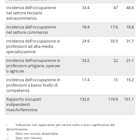
Incidenza dell'occupazione
33.4
47
48.6
nel settore terziario
extracommercio
Incidenza dell'occupazione
18.4
17.6
18.8
nel settore commercio
Incidenza dell'occupazione in
24.9
33.5
31.7
professioni ad alta-media
specializzazione
Incidenza dell'occupazione in
33.2
22
21.1
professioni artigiane, operaie
o agricole
Incidenza dell'occupazione in
17.4
15
16.2
professioni a basso livello di
competenza
Rapporto occupati
132.6
174.9
161.1
indipendenti
maschi/femmine
-
Indicatore non applicabile per valore nullo o poco significativo del
denominatore
..
Dato non ancora disponibile
...
Dato non rilevato