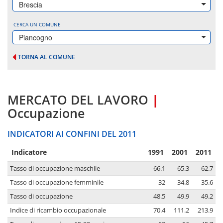
Brescia
CERCA UN COMUNE
Piancogno
TORNA AL COMUNE
MERCATO DEL LAVORO
|
Occupazione
INDICATORI AI CONFINI DEL 2011
Indicatore
1991
2001
2011
Tasso di occupazione maschile
66.1
65.3
62.7
Tasso di occupazione femminile
32
34.8
35.6
Tasso di occupazione
48.5
49.9
49.2
Indice di ricambio occupazionale
70.4
111.2
213.9