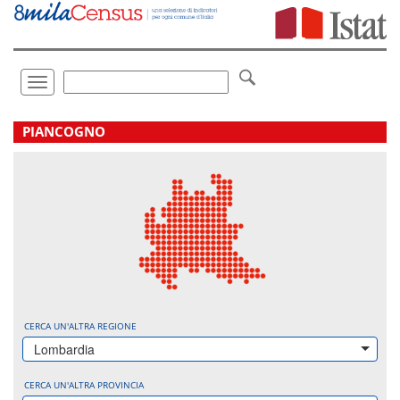
Vai
direttamente
a:
Contenuto
Ricerca
Toggle
navigation
.
PIANCOGNO
CERCA UN'ALTRA REGIONE
Lombardia
CERCA UN'ALTRA PROVINCIA