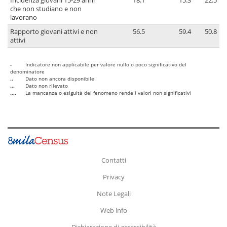
Incidenza giovani 15-29 anni
18.1
15.3
22.5
che non studiano e non
lavorano
Rapporto giovani attivi e non
56.5
59.4
50.8
attivi
-
Indicatore non applicabile per valore nullo o poco significativo del
denominatore
..
Dato non ancora disponibile
...
Dato non rilevato
....
La mancanza o esiguità del fenomeno rende i valori non significativi
Contatti
Privacy
Note Legali
Web info
Dichiarazione di accessibilità