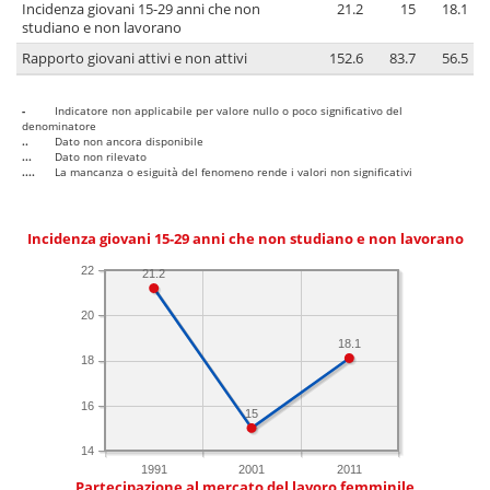
Incidenza giovani 15-29 anni che non
21.2
15
18.1
studiano e non lavorano
Rapporto giovani attivi e non attivi
152.6
83.7
56.5
-
Indicatore non applicabile per valore nullo o poco significativo del
denominatore
..
Dato non ancora disponibile
...
Dato non rilevato
....
La mancanza o esiguità del fenomeno rende i valori non significativi
Incidenza giovani 15-29 anni che non studiano e non lavorano
22
21.2
20
18.1
18
16
15
14
1991
2001
2011
Partecipazione al mercato del lavoro femminile