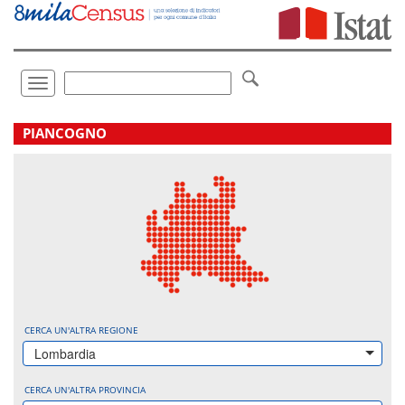
Vai
direttamente
a:
Contenuto
Ricerca
Toggle
navigation
.
PIANCOGNO
CERCA UN'ALTRA REGIONE
Lombardia
CERCA UN'ALTRA PROVINCIA