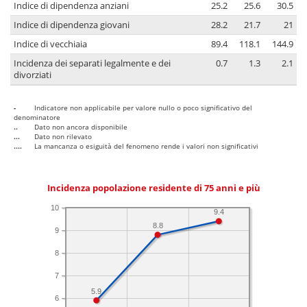
Indice di dipendenza anziani
25.2
25.6
30.5
Indice di dipendenza giovani
28.2
21.7
21
Indice di vecchiaia
89.4
118.1
144.9
Incidenza dei separati legalmente e dei
0.7
1.3
2.1
divorziati
-
Indicatore non applicabile per valore nullo o poco significativo del
denominatore
..
Dato non ancora disponibile
...
Dato non rilevato
....
La mancanza o esiguità del fenomeno rende i valori non significativi
Incidenza popolazione residente di 75 anni e più
10
9.4
8.8
9
8
7
5.9
6