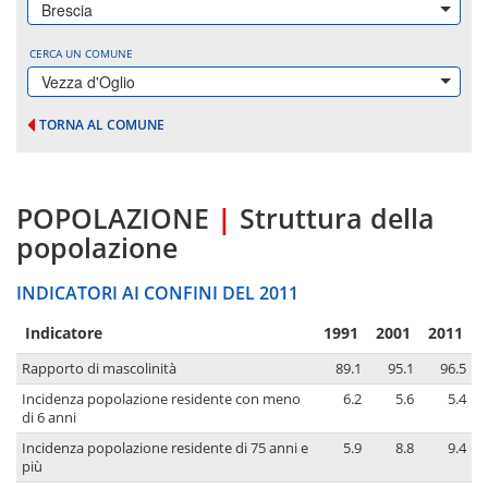
Brescia
CERCA UN COMUNE
Vezza d'Oglio
TORNA AL COMUNE
POPOLAZIONE
|
Struttura della
popolazione
INDICATORI AI CONFINI DEL 2011
Indicatore
1991
2001
2011
Rapporto di mascolinità
89.1
95.1
96.5
Incidenza popolazione residente con meno
6.2
5.6
5.4
di 6 anni
Incidenza popolazione residente di 75 anni e
5.9
8.8
9.4
più