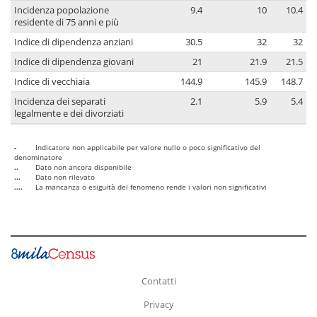
Incidenza popolazione
9.4
10
10.4
residente di 75 anni e più
Indice di dipendenza anziani
30.5
32
32
Indice di dipendenza giovani
21
21.9
21.5
Indice di vecchiaia
144.9
145.9
148.7
Incidenza dei separati
2.1
5.9
5.4
legalmente e dei divorziati
-
Indicatore non applicabile per valore nullo o poco significativo del
denominatore
..
Dato non ancora disponibile
...
Dato non rilevato
....
La mancanza o esiguità del fenomeno rende i valori non significativi
Contatti
Privacy