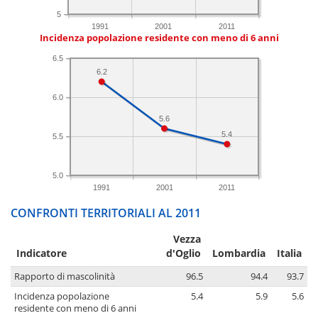
5
1991
2001
2011
Incidenza popolazione residente con meno di 6 anni
6.5
6.2
6.0
5.6
5.4
5.5
5.0
1991
2001
2011
CONFRONTI TERRITORIALI AL 2011
Vezza
Indicatore
d'Oglio
Lombardia
Italia
Rapporto di mascolinità
96.5
94.4
93.7
Incidenza popolazione
5.4
5.9
5.6
residente con meno di 6 anni