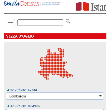
Vai
direttamente
a:
Contenuto
Ricerca
Toggle
navigation
.
VEZZA D'OGLIO
CERCA UN'ALTRA REGIONE
Lombardia
CERCA UN'ALTRA PROVINCIA