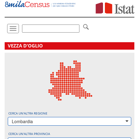
Vai
direttamente
a:
Contenuto
Ricerca
Toggle
navigation
.
VEZZA D'OGLIO
CERCA UN'ALTRA REGIONE
Lombardia
CERCA UN'ALTRA PROVINCIA