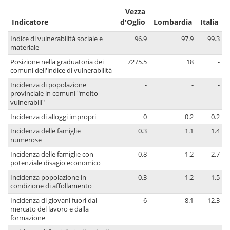
Vezza
Indicatore
d'Oglio
Lombardia
Italia
Indice di vulnerabilità sociale e
96.9
97.9
99.3
materiale
Posizione nella graduatoria dei
7275.5
18
-
comuni dell'indice di vulnerabilità
Incidenza di popolazione
-
-
-
provinciale in comuni "molto
vulnerabili"
Incidenza di alloggi impropri
0
0.2
0.2
Incidenza delle famiglie
0.3
1.1
1.4
numerose
Incidenza delle famiglie con
0.8
1.2
2.7
potenziale disagio economico
Incidenza popolazione in
0.3
1.2
1.5
condizione di affollamento
Incidenza di giovani fuori dal
6
8.1
12.3
mercato del lavoro e dalla
formazione