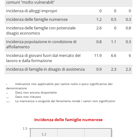
comuni "molto vulnerabili"
Incidenza di alloggi impropri
0
0
0
Incidenza delle famiglie numerose
1.2
0.5
0.3
Incidenza delle famiglie con potenziale
2.6
0
0.8
disagio economico
Incidenza popolazione in condizione di
0.8
1.1
0.3
affollamento
Incidenza di giovani fuori dal mercato del
11.9
6.6
6
lavoro e dalla formazione
Incidenza di famiglie in disagio di assistenza
0.9
2.3
2.3
-
Indicatore non applicabile per valore nullo o poco significativo del
denominatore
..
Dato non ancora disponibile
...
Dato non rilevato
....
La mancanza o esiguità del fenomeno rende i valori non significativi
Incidenza delle famiglie numerose
1.5
1.2