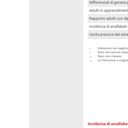
Differenziali di genere 
Adulti in apprendime
Rapporto adulti con di
Incidenza di analfabeti
Uscita precoce dal sist
-
Indicatore non applica
..
Dato non ancora dispo
...
Dato non rilevato
....
La mancanza o esiguità
Incidenza di analfabe