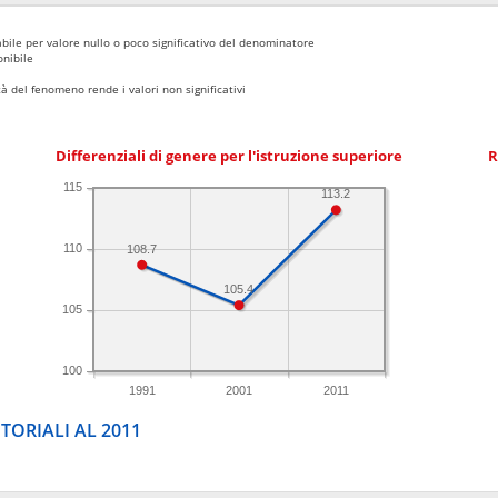
bile per valore nullo o poco significativo del denominatore
nibile
 del fenomeno rende i valori non significativi
Differenziali di genere per l'istruzione superiore
R
115
113.2
110
108.7
105.4
105
100
1991
2001
2011
TORIALI AL 2011