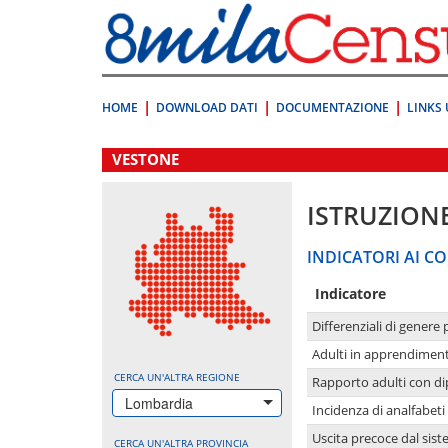
Vai
direttamente
a:
Contenuto
Ricerca
HOME
DOWNLOAD DATI
DOCUMENTAZIONE
LINKS 
.
VESTONE
ISTRUZION
INDICATORI AI CO
Indicatore
Differenziali di genere 
Adulti in apprendime
CERCA UN'ALTRA REGIONE
Rapporto adulti con di
Lombardia
Incidenza di analfabeti
Uscita precoce dal sist
CERCA UN'ALTRA PROVINCIA