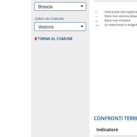
Brescia
-
Indicatore non applica
..
Dato non ancora dispo
CERCA UN COMUNE
...
Dato non rilevato
....
La mancanza o esiguità
Vestone
TORNA AL COMUNE
CONFRONTI TERRI
Indicatore