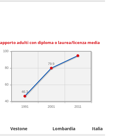
apporto adulti con diploma o laurea/licenza media
100
79.9
80
60
46.3
40
1991
2001
2011
Vestone
Lombardia
Italia