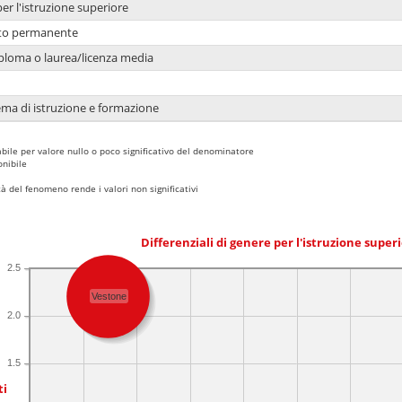
per l'istruzione superiore
nto permanente
ploma o laurea/licenza media
ema di istruzione e formazione
bile per valore nullo o poco significativo del denominatore
nibile
 del fenomeno rende i valori non significativi
Differenziali di genere per l'istruzione super
2.5
Vestone
2.0
1.5
ti