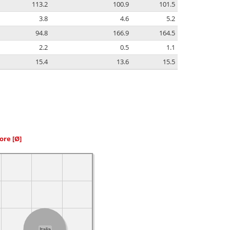
113.2
100.9
101.5
3.8
4.6
5.2
94.8
166.9
164.5
2.2
0.5
1.1
15.4
13.6
15.5
iore
[Ø]
Italia