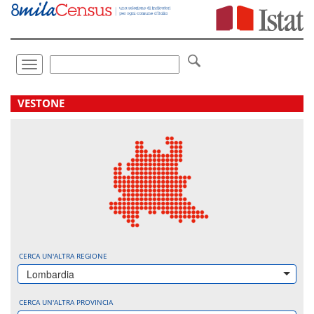
Vai
direttamente
a:
Contenuto
Ricerca
Toggle
navigation
.
VESTONE
CERCA UN'ALTRA REGIONE
Lombardia
CERCA UN'ALTRA PROVINCIA