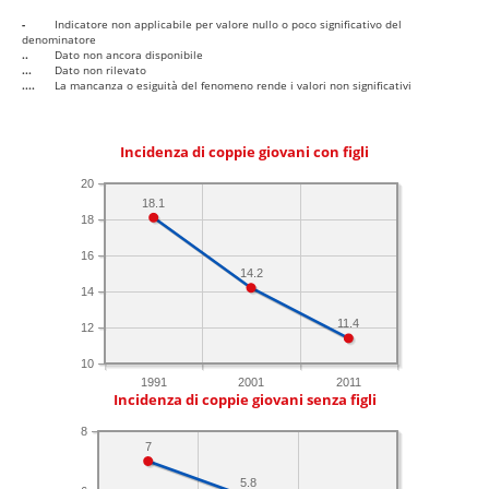
-
Indicatore non applicabile per valore nullo o poco significativo del
denominatore
..
Dato non ancora disponibile
...
Dato non rilevato
....
La mancanza o esiguità del fenomeno rende i valori non significativi
Incidenza di coppie giovani con figli
20
18.1
18
16
14.2
14
11.4
12
10
1991
2001
2011
Incidenza di coppie giovani senza figli
8
7
5.8