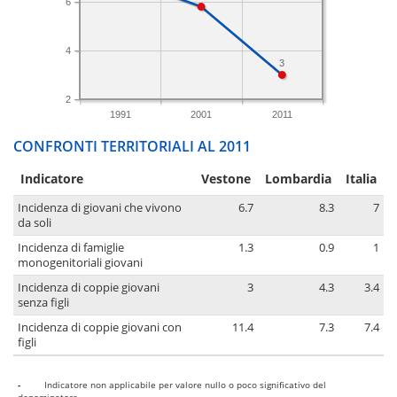
6
4
3
2
1991
2001
2011
CONFRONTI TERRITORIALI AL 2011
Indicatore
Vestone
Lombardia
Italia
Incidenza di giovani che vivono
6.7
8.3
7
da soli
Incidenza di famiglie
1.3
0.9
1
monogenitoriali giovani
Incidenza di coppie giovani
3
4.3
3.4
senza figli
Incidenza di coppie giovani con
11.4
7.3
7.4
figli
-
Indicatore non applicabile per valore nullo o poco significativo del