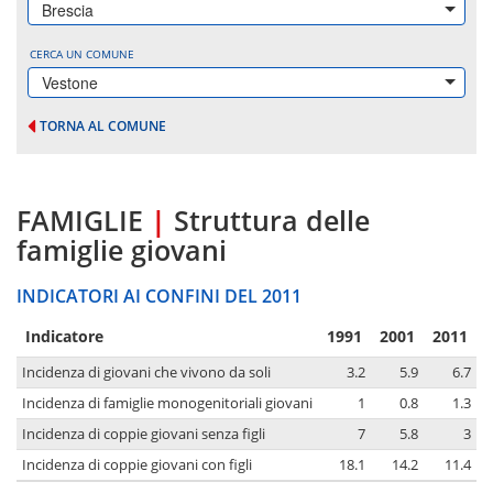
Brescia
CERCA UN COMUNE
Vestone
TORNA AL COMUNE
FAMIGLIE
|
Struttura delle
famiglie giovani
INDICATORI AI CONFINI DEL 2011
Indicatore
1991
2001
2011
Incidenza di giovani che vivono da soli
3.2
5.9
6.7
Incidenza di famiglie monogenitoriali giovani
1
0.8
1.3
Incidenza di coppie giovani senza figli
7
5.8
3
Incidenza di coppie giovani con figli
18.1
14.2
11.4