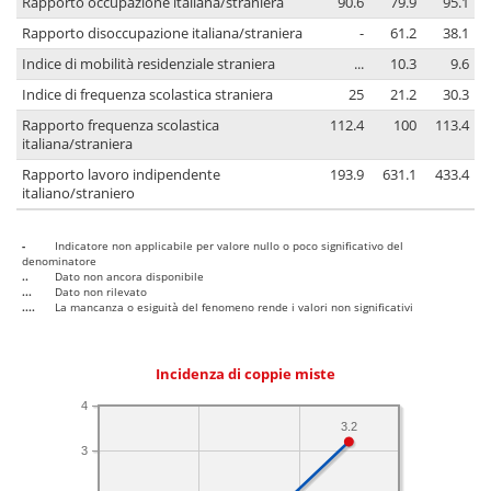
Rapporto occupazione italiana/straniera
90.6
79.9
95.1
Rapporto disoccupazione italiana/straniera
-
61.2
38.1
Indice di mobilità residenziale straniera
...
10.3
9.6
Indice di frequenza scolastica straniera
25
21.2
30.3
Rapporto frequenza scolastica
112.4
100
113.4
italiana/straniera
Rapporto lavoro indipendente
193.9
631.1
433.4
italiano/straniero
-
Indicatore non applicabile per valore nullo o poco significativo del
denominatore
..
Dato non ancora disponibile
...
Dato non rilevato
....
La mancanza o esiguità del fenomeno rende i valori non significativi
Incidenza di coppie miste
4
3.2
3