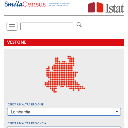
Vai
direttamente
a:
Contenuto
Ricerca
Toggle
navigation
.
VESTONE
CERCA UN'ALTRA REGIONE
Lombardia
CERCA UN'ALTRA PROVINCIA