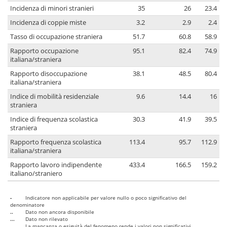
Incidenza di minori stranieri
35
26
23.4
Incidenza di coppie miste
3.2
2.9
2.4
Tasso di occupazione straniera
51.7
60.8
58.9
Rapporto occupazione
95.1
82.4
74.9
italiana/straniera
Rapporto disoccupazione
38.1
48.5
80.4
italiana/straniera
Indice di mobilità residenziale
9.6
14.4
16
straniera
Indice di frequenza scolastica
30.3
41.9
39.5
straniera
Rapporto frequenza scolastica
113.4
95.7
112.9
italiana/straniera
Rapporto lavoro indipendente
433.4
166.5
159.2
italiano/straniero
-
Indicatore non applicabile per valore nullo o poco significativo del
denominatore
..
Dato non ancora disponibile
...
Dato non rilevato
....
La mancanza o esiguità del fenomeno rende i valori non significativi