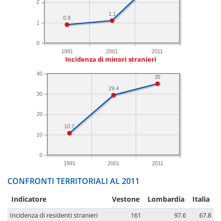
2
1.1
0.9
1
0
1991
2001
2011
Incidenza di minori stranieri
40
35
29.4
30
20
10.7
10
0
1991
2001
2011
CONFRONTI TERRITORIALI AL 2011
Indicatore
Vestone
Lombardia
Italia
Incidenza di residenti stranieri
161
97.6
67.8