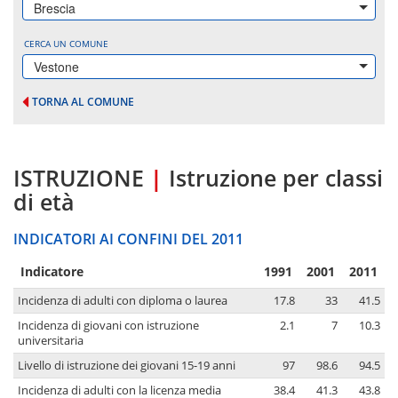
Brescia
CERCA UN COMUNE
Vestone
TORNA AL COMUNE
ISTRUZIONE
|
Istruzione per classi
di età
INDICATORI AI CONFINI DEL 2011
Indicatore
1991
2001
2011
Incidenza di adulti con diploma o laurea
17.8
33
41.5
Incidenza di giovani con istruzione
2.1
7
10.3
universitaria
Livello di istruzione dei giovani 15-19 anni
97
98.6
94.5
Incidenza di adulti con la licenza media
38.4
41.3
43.8