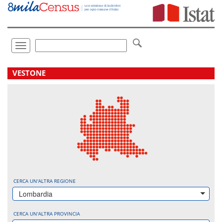
Vai
direttamente
a:
Contenuto
Ricerca
Toggle
navigation
.
VESTONE
CERCA UN'ALTRA REGIONE
Lombardia
CERCA UN'ALTRA PROVINCIA