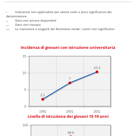
-
Indicatore non applicabile per valore nullo o poco significativo del
denominatore
..
Dato non ancora disponibile
...
Dato non rilevato
....
La mancanza o esiguità del fenomeno rende i valori non significativi
Incidenza di giovani con istruzione universitaria
15
10.3
10
7
5
2.1
0
1991
2001
2011
Livello di istruzione dei giovani 15-19 anni
100
98.6