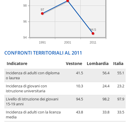
98
97
96
94.5
94
1991
2001
2011
CONFRONTI TERRITORIALI AL 2011
Indicatore
Vestone
Lombardia
Italia
Incidenza di adulti con diploma
41.5
56.4
55.1
o laurea
Incidenza di giovani con
10.3
24.4
23.2
istruzione universitaria
Livello di istruzione dei giovani
94.5
98.2
97.9
15-19 anni
Incidenza di adulti con la licenza
43.8
33.8
33.5
media