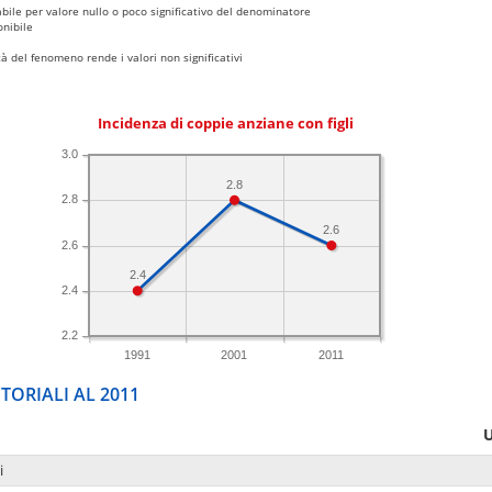
bile per valore nullo o poco significativo del denominatore
nibile
 del fenomeno rende i valori non significativi
Incidenza di coppie anziane con figli
3.0
2.8
2.8
2.6
2.6
2.4
2.4
2.2
1991
2001
2011
TORIALI AL 2011
U
i