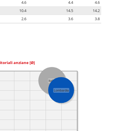
4.6
4.4
4.6
10.4
14.5
14.2
2.6
3.6
3.8
itoriali anziane
[Ø]
Italia
Lombardia