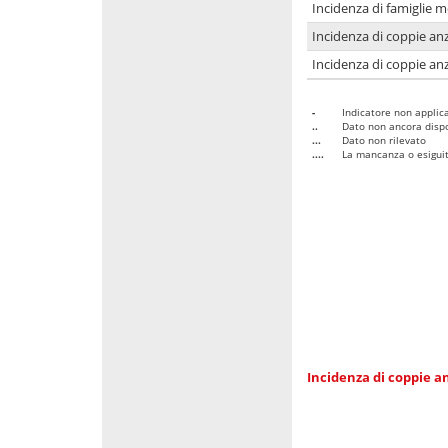
Incidenza di famiglie 
Incidenza di coppie anz
Incidenza di coppie anz
-
Indicatore non applica
..
Dato non ancora dispo
...
Dato non rilevato
....
La mancanza o esiguità
Incidenza di coppie an