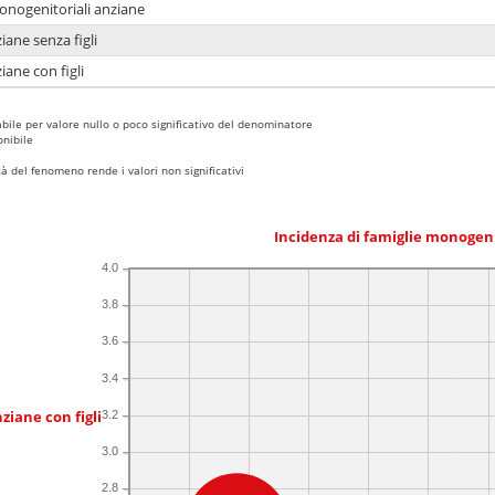
monogenitoriali anziane
iane senza figli
iane con figli
bile per valore nullo o poco significativo del denominatore
nibile
 del fenomeno rende i valori non significativi
Incidenza di famiglie monogen
4.0
3.8
3.6
3.4
ziane con figli
3.2
3.0
2.8