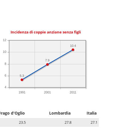
Incidenza di coppie anziane senza figli
12
10.4
10
7.9
8
6
5.3
4
1991
2001
2011
rago d'Oglio
Lombardia
Italia
23.5
27.8
27.1