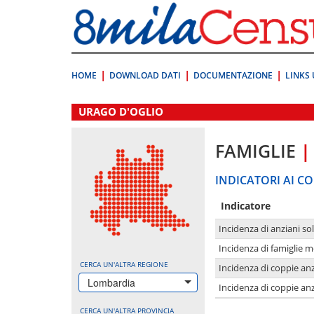
Vai
direttamente
a:
Contenuto
Ricerca
HOME
DOWNLOAD DATI
DOCUMENTAZIONE
LINKS 
.
URAGO D'OGLIO
FAMIGLIE
|
INDICATORI AI CO
Indicatore
Incidenza di anziani sol
Incidenza di famiglie 
CERCA UN'ALTRA REGIONE
Incidenza di coppie anz
Lombardia
Incidenza di coppie anz
CERCA UN'ALTRA PROVINCIA