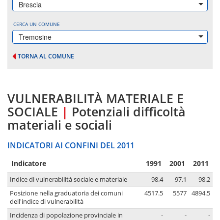
Brescia
CERCA UN COMUNE
Tremosine
TORNA AL COMUNE
VULNERABILITÀ MATERIALE E
SOCIALE
|
Potenziali difficoltà
materiali e sociali
INDICATORI AI CONFINI DEL 2011
Indicatore
1991
2001
2011
Indice di vulnerabilità sociale e materiale
98.4
97.1
98.2
Posizione nella graduatoria dei comuni
4517.5
5577
4894.5
dell'indice di vulnerabilità
Incidenza di popolazione provinciale in
-
-
-