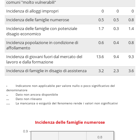
comuni "molto vulnerabili"
Incidenza di alloggi impropri
0
0
0
Incidenza delle famiglie numerose
0.5
0.5
0.8
Incidenza delle famiglie con potenziale
1.7
0.3
1.4
disagio economico
Incidenza popolazione in condizione di
0.6
0.4
0.8
affollamento
Incidenza di giovani fuori dal mercato del
13.6
9.4
9.3
lavoro e dalla formazione
Incidenza di famiglie in disagio di assistenza
3.2
2.3
3.6
-
Indicatore non applicabile per valore nullo o poco significativo del
denominatore
..
Dato non ancora disponibile
...
Dato non rilevato
....
La mancanza o esiguità del fenomeno rende i valori non significativi
Incidenza delle famiglie numerose
0.9
0.8