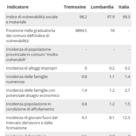
Indicatore
Tremosine
Lombardia
Italia
Indice di vulnerabilità sociale
98.2
97.9
99.3
e materiale
Posizione nella graduatoria
4894.5
18
-
dei comuni dell'indice di
vulnerabilità
Incidenza di popolazione
-
-
-
provinciale in comuni "molto
vulnerabili"
Incidenza di alloggi impropri
0
0.2
0.2
Incidenza delle famiglie
0.8
1.1
1.4
numerose
Incidenza delle famiglie con
1.4
1.2
2.7
potenziale disagio economico
Incidenza popolazione in
0.8
1.2
1.5
condizione di affollamento
Incidenza di giovani fuori dal
9.3
8.1
12.3
mercato del lavoro e dalla
formazione