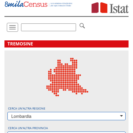
Vai
direttamente
a:
Contenuto
Ricerca
Toggle
navigation
.
TREMOSINE
CERCA UN'ALTRA REGIONE
Lombardia
CERCA UN'ALTRA PROVINCIA