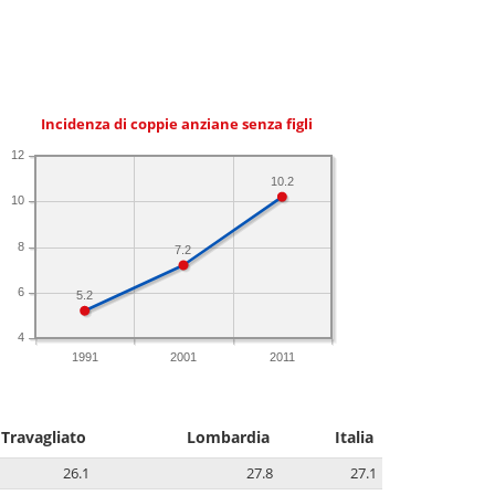
Incidenza di coppie anziane senza figli
12
10.2
10
8
7.2
6
5.2
4
1991
2001
2011
Travagliato
Lombardia
Italia
26.1
27.8
27.1