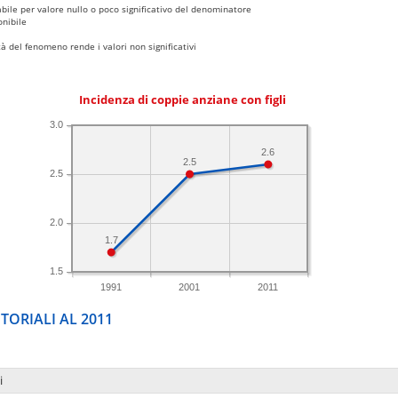
bile per valore nullo o poco significativo del denominatore
nibile
 del fenomeno rende i valori non significativi
Incidenza di coppie anziane con figli
3.0
2.6
2.5
2.5
2.0
1.7
1.5
1991
2001
2011
TORIALI AL 2011
i