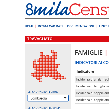
Vai
direttamente
a:
Contenuto
Ricerca
HOME
DOWNLOAD DATI
DOCUMENTAZIONE
LINKS 
.
TRAVAGLIATO
FAMIGLIE
|
INDICATORI AI CO
Indicatore
Incidenza di anziani sol
Incidenza di famiglie 
CERCA UN'ALTRA REGIONE
Incidenza di coppie anz
Lombardia
Incidenza di coppie anz
CERCA UN'ALTRA PROVINCIA