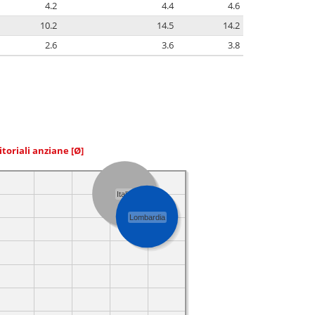
4.2
4.4
4.6
10.2
14.5
14.2
2.6
3.6
3.8
itoriali anziane
[Ø]
Italia
Lombardia