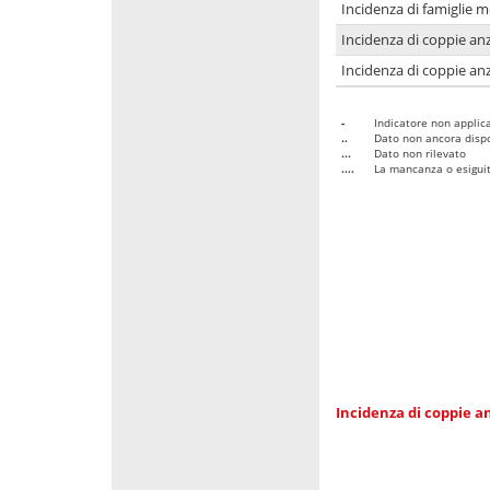
Incidenza di famiglie 
Incidenza di coppie anz
Incidenza di coppie anz
-
Indicatore non applica
..
Dato non ancora dispo
...
Dato non rilevato
....
La mancanza o esiguità
Incidenza di coppie an