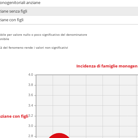
monogenitoriali anziane
iane senza figli
iane con figli
bile per valore nullo o poco significativo del denominatore
nibile
 del fenomeno rende i valori non significativi
Incidenza di famiglie monogen
4.0
3.8
3.6
3.4
ziane con figli
3.2
3.0
2.8