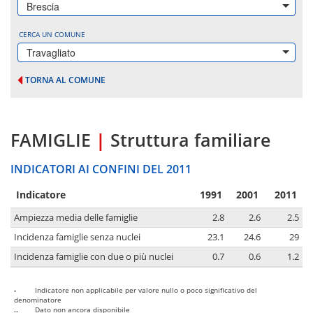
Brescia
CERCA UN COMUNE
Travagliato
TORNA AL COMUNE
FAMIGLIE
|
Struttura familiare
INDICATORI AI CONFINI DEL 2011
Indicatore
1991
2001
2011
Ampiezza media delle famiglie
2.8
2.6
2.5
Incidenza famiglie senza nuclei
23.1
24.6
29
Incidenza famiglie con due o più nuclei
0.7
0.6
1.2
-
Indicatore non applicabile per valore nullo o poco significativo del
denominatore
..
Dato non ancora disponibile