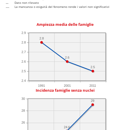
...
Dato non rilevato
....
La mancanza o esiguità del fenomeno rende i valori non significativi
Ampiezza media delle famiglie
2.9
2.8
2.8
2.7
2.6
2.6
2.5
2.5
2.4
1991
2001
2011
Incidenza famiglie senza nuclei
30
29
28
26
24.6