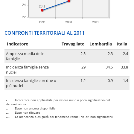
24
23.1
22
1991
2001
2011
CONFRONTI TERRITORIALI AL 2011
Indicatore
Travagliato
Lombardia
Italia
Ampiezza media delle
2.5
2.3
2.4
famiglie
Incidenza famiglie senza
29
34.5
33.8
nuclei
Incidenza famiglie con due o
1.2
0.9
1.4
più nuclei
-
Indicatore non applicabile per valore nullo o poco significativo del
denominatore
..
Dato non ancora disponibile
...
Dato non rilevato
....
La mancanza o esiguità del fenomeno rende i valori non significativi