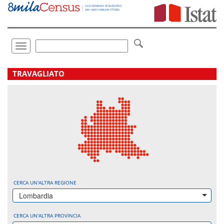
Vai
direttamente
a:
Contenuto
Ricerca
Toggle
navigation
.
TRAVAGLIATO
CERCA UN'ALTRA REGIONE
Lombardia
CERCA UN'ALTRA PROVINCIA