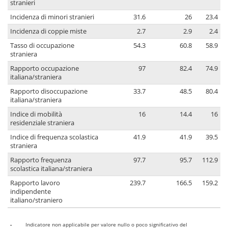
stranieri
Incidenza di minori stranieri
31.6
26
23.4
Incidenza di coppie miste
2.7
2.9
2.4
Tasso di occupazione
54.3
60.8
58.9
straniera
Rapporto occupazione
97
82.4
74.9
italiana/straniera
Rapporto disoccupazione
33.7
48.5
80.4
italiana/straniera
Indice di mobilità
16
14.4
16
residenziale straniera
Indice di frequenza scolastica
41.9
41.9
39.5
straniera
Rapporto frequenza
97.7
95.7
112.9
scolastica italiana/straniera
Rapporto lavoro
239.7
166.5
159.2
indipendente
italiano/straniero
-
Indicatore non applicabile per valore nullo o poco significativo del