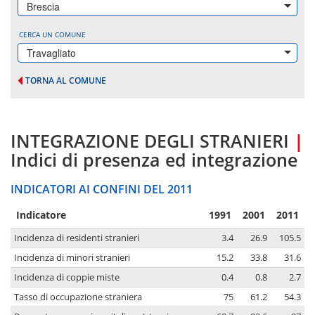
Brescia
CERCA UN COMUNE
Travagliato
TORNA AL COMUNE
INTEGRAZIONE DEGLI STRANIERI
|
Indici di presenza ed integrazione
INDICATORI AI CONFINI DEL 2011
Indicatore
1991
2001
2011
Incidenza di residenti stranieri
3.4
26.9
105.5
Incidenza di minori stranieri
15.2
33.8
31.6
Incidenza di coppie miste
0.4
0.8
2.7
Tasso di occupazione straniera
75
61.2
54.3