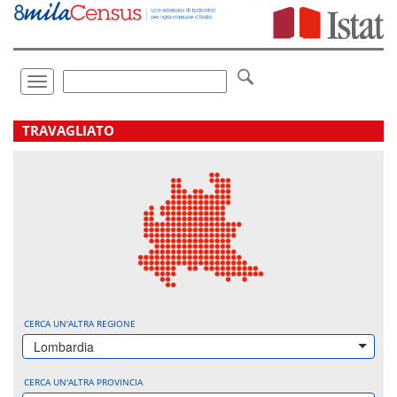
Vai
direttamente
a:
Contenuto
Ricerca
Toggle
navigation
.
TRAVAGLIATO
CERCA UN'ALTRA REGIONE
Lombardia
CERCA UN'ALTRA PROVINCIA