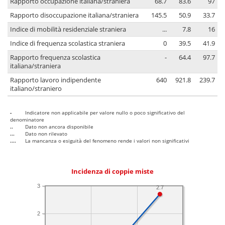
Rapporto occupazione italiana/straniera
68.7
83.6
97
Rapporto disoccupazione italiana/straniera
145.5
50.9
33.7
Indice di mobilità residenziale straniera
...
7.8
16
Indice di frequenza scolastica straniera
0
39.5
41.9
Rapporto frequenza scolastica
-
64.4
97.7
italiana/straniera
Rapporto lavoro indipendente
640
921.8
239.7
italiano/straniero
-
Indicatore non applicabile per valore nullo o poco significativo del
denominatore
..
Dato non ancora disponibile
...
Dato non rilevato
....
La mancanza o esiguità del fenomeno rende i valori non significativi
Incidenza di coppie miste
3
2.7
2