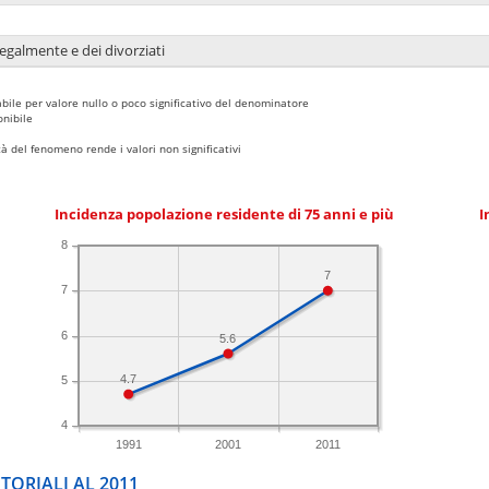
legalmente e dei divorziati
bile per valore nullo o poco significativo del denominatore
nibile
 del fenomeno rende i valori non significativi
Incidenza popolazione residente di 75 anni e più
I
8
7
7
6
5.6
4.7
5
4
1991
2001
2011
TORIALI AL 2011