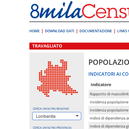
Vai
direttamente
a:
Contenuto
Ricerca
HOME
DOWNLOAD DATI
DOCUMENTAZIONE
LINKS 
.
TRAVAGLIATO
POPOLAZI
INDICATORI AI CO
Indicatore
Rapporto di mascolinit
Incidenza popolazione 
CERCA UN'ALTRA REGIONE
Incidenza popolazione 
Lombardia
Indice di dipendenza a
Indice di dipendenza g
CERCA UN'ALTRA PROVINCIA