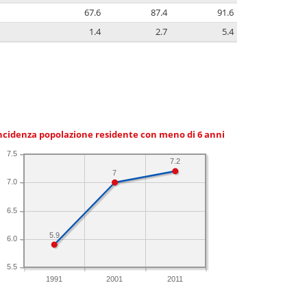
67.6
87.4
91.6
1.4
2.7
5.4
ncidenza popolazione residente con meno di 6 anni
7.5
7.2
7
7.0
6.5
5.9
6.0
5.5
1991
2001
2011