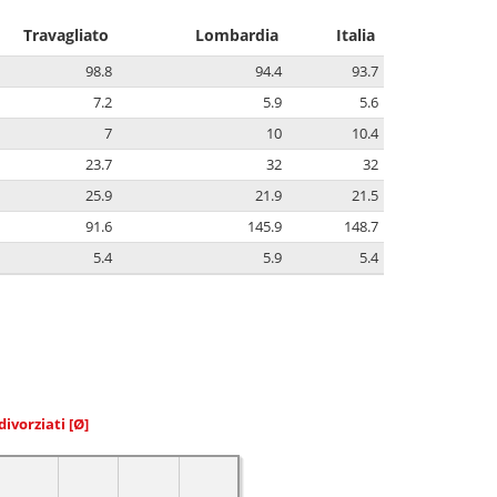
Travagliato
Lombardia
Italia
98.8
94.4
93.7
7.2
5.9
5.6
7
10
10.4
23.7
32
32
25.9
21.9
21.5
91.6
145.9
148.7
5.4
5.9
5.4
divorziati
[Ø]