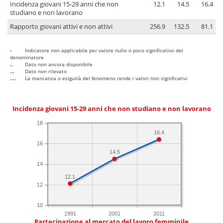
Incidenza giovani 15-29 anni che non
12.1
14.5
16.4
studiano e non lavorano
Rapporto giovani attivi e non attivi
256.9
132.5
81.1
-
Indicatore non applicabile per valore nullo o poco significativo del
denominatore
..
Dato non ancora disponibile
...
Dato non rilevato
....
La mancanza o esiguità del fenomeno rende i valori non significativi
Incidenza giovani 15-29 anni che non studiano e non lavorano
18
16.4
16
14.5
14
12.1
12
10
1991
2001
2011
Partecipazione al mercato del lavoro femminile