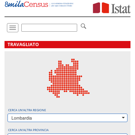
Vai
direttamente
a:
Contenuto
Ricerca
Toggle
navigation
.
TRAVAGLIATO
CERCA UN'ALTRA REGIONE
Lombardia
CERCA UN'ALTRA PROVINCIA