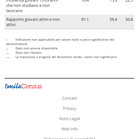
Incidenza giovani 15-29 anni
16.4
15.3
22.5
che non studiano e non
lavorano
Rapporto giovani attivi e non
81.1
59.4
50.8
attivi
-
Indicatore non applicabile per valore nullo o poco significativo del
denominatore
..
Dato non ancora disponibile
...
Dato non rilevato
....
La mancanza o esiguità del fenomeno rende i valori non significativi
Contatti
Privacy
Note Legali
Web info
Dichiarazione di accessibilità