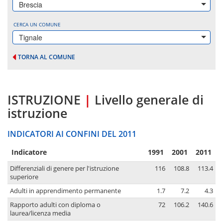
Brescia
CERCA UN COMUNE
Tignale
TORNA AL COMUNE
ISTRUZIONE
|
Livello generale di
istruzione
INDICATORI AI CONFINI DEL 2011
Indicatore
1991
2001
2011
Differenziali di genere per l'istruzione
116
108.8
113.4
superiore
Adulti in apprendimento permanente
1.7
7.2
4.3
Rapporto adulti con diploma o
72
106.2
140.6
laurea/licenza media