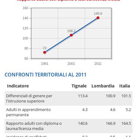
160
140.6
140
120
106.2
100
72
80
60
1991
2001
2011
CONFRONTI TERRITORIALI AL 2011
Indicatore
Tignale
Lombardia
Italia
Differenziali di genere per
113.4
100.9
101.5
l'istruzione superiore
Adulti in apprendimento
4.3
4.6
5.2
permanente
Rapporto adulti con diploma o
140.6
166.9
164.5
laurea/licenza media