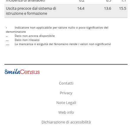
Incidenza di analfabeti
0.2
0.5
1.1
Uscita precoce dal sistema di
14.4
13.6
15.5
istruzione e formazione
-
Indicatore non applicabile per valore nullo o poco significativo del
denominatore
..
Dato non ancora disponibile
...
Dato non rilevato
....
La mancanza o esiguità del fenomeno rende i valori non significativi
Contatti
Privacy
Note Legali
Web info
Dichiarazione di accessibilità