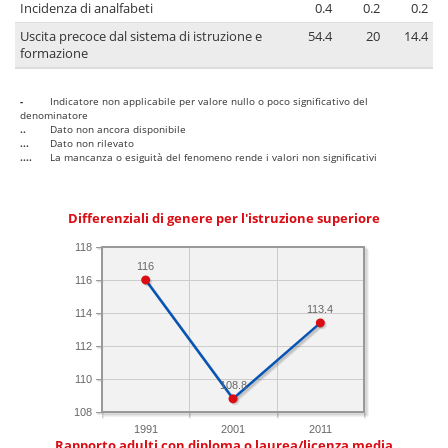
Incidenza di analfabeti
0.4
0.2
0.2
Uscita precoce dal sistema di istruzione e
54.4
20
14.4
formazione
-
Indicatore non applicabile per valore nullo o poco significativo del
denominatore
..
Dato non ancora disponibile
...
Dato non rilevato
....
La mancanza o esiguità del fenomeno rende i valori non significativi
Differenziali di genere per l'istruzione superiore
118
116
116
113.4
114
112
110
108.8
108
1991
2001
2011
Rapporto adulti con diploma o laurea/licenza media