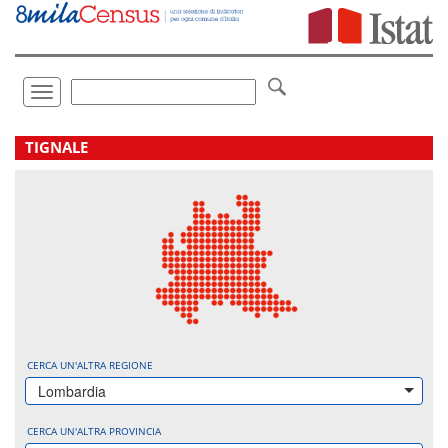
Vai
direttamente
a:
Contenuto
Ricerca
Toggle
navigation
.
TIGNALE
CERCA UN'ALTRA REGIONE
Lombardia
CERCA UN'ALTRA PROVINCIA