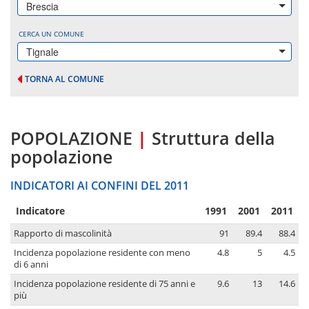
Brescia
CERCA UN COMUNE
Tignale
TORNA AL COMUNE
POPOLAZIONE
|
Struttura della
popolazione
INDICATORI AI CONFINI DEL 2011
Indicatore
1991
2001
2011
Rapporto di mascolinità
91
89.4
88.4
Incidenza popolazione residente con meno
4.8
5
4.5
di 6 anni
Incidenza popolazione residente di 75 anni e
9.6
13
14.6
più