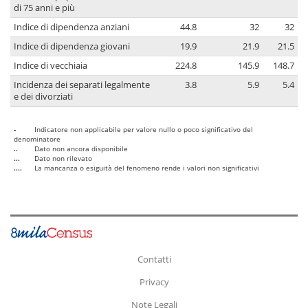
di 75 anni e più
Indice di dipendenza anziani
44.8
32
32
Indice di dipendenza giovani
19.9
21.9
21.5
Indice di vecchiaia
224.8
145.9
148.7
Incidenza dei separati legalmente
3.8
5.9
5.4
e dei divorziati
-
Indicatore non applicabile per valore nullo o poco significativo del
denominatore
..
Dato non ancora disponibile
...
Dato non rilevato
....
La mancanza o esiguità del fenomeno rende i valori non significativi
Contatti
Privacy
Note Legali