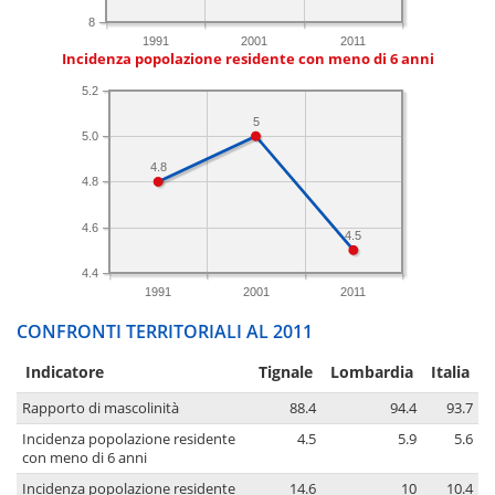
8
1991
2001
2011
Incidenza popolazione residente con meno di 6 anni
5.2
5
5.0
4.8
4.8
4.6
4.5
4.4
1991
2001
2011
CONFRONTI TERRITORIALI AL 2011
Indicatore
Tignale
Lombardia
Italia
Rapporto di mascolinità
88.4
94.4
93.7
Incidenza popolazione residente
4.5
5.9
5.6
con meno di 6 anni
Incidenza popolazione residente
14.6
10
10.4