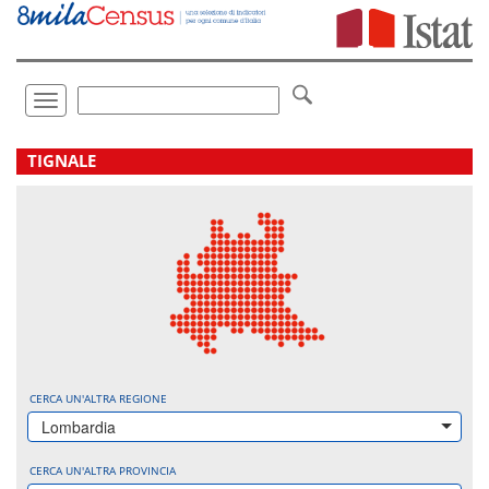
Vai
direttamente
a:
Contenuto
Ricerca
Toggle
navigation
.
TIGNALE
CERCA UN'ALTRA REGIONE
Lombardia
CERCA UN'ALTRA PROVINCIA