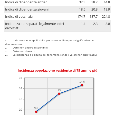
Indice di dipendenza anziani
32.3
38.2
44.8
Indice di dipendenza giovani
18.5
20.3
19.9
Indice di vecchiaia
174.7
187.7
224.8
Incidenza dei separati legalmente e dei
1.4
2.3
3.8
divorziati
-
Indicatore non applicabile per valore nullo o poco significativo del
denominatore
..
Dato non ancora disponibile
...
Dato non rilevato
....
La mancanza o esiguità del fenomeno rende i valori non significativi
Incidenza popolazione residente di 75 anni e più
16
14.6
14
13
12
9.6
10