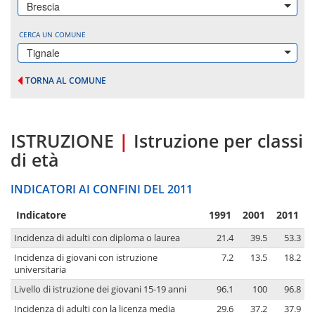
Brescia
CERCA UN COMUNE
Tignale
TORNA AL COMUNE
ISTRUZIONE
|
Istruzione per classi
di età
INDICATORI AI CONFINI DEL 2011
Indicatore
1991
2001
2011
Incidenza di adulti con diploma o laurea
21.4
39.5
53.3
Incidenza di giovani con istruzione
7.2
13.5
18.2
universitaria
Livello di istruzione dei giovani 15-19 anni
96.1
100
96.8
Incidenza di adulti con la licenza media
29.6
37.2
37.9