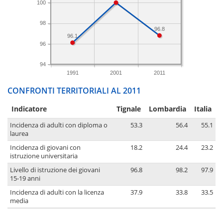
100
98
96.8
96.1
96
94
1991
2001
2011
CONFRONTI TERRITORIALI AL 2011
Indicatore
Tignale
Lombardia
Italia
Incidenza di adulti con diploma o
53.3
56.4
55.1
laurea
Incidenza di giovani con
18.2
24.4
23.2
istruzione universitaria
Livello di istruzione dei giovani
96.8
98.2
97.9
15-19 anni
Incidenza di adulti con la licenza
37.9
33.8
33.5
media