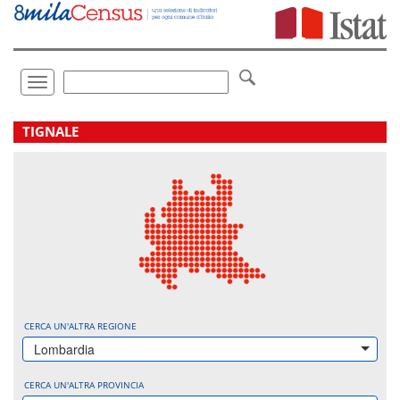
Vai
direttamente
a:
Contenuto
Ricerca
Toggle
navigation
.
TIGNALE
CERCA UN'ALTRA REGIONE
Lombardia
CERCA UN'ALTRA PROVINCIA