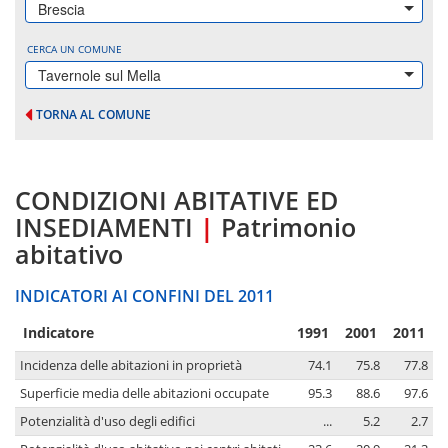
Brescia
CERCA UN COMUNE
Tavernole sul Mella
TORNA AL COMUNE
CONDIZIONI ABITATIVE ED
INSEDIAMENTI
|
Patrimonio
abitativo
INDICATORI AI CONFINI DEL 2011
Indicatore
1991
2001
2011
Incidenza delle abitazioni in proprietà
74.1
75.8
77.8
Superficie media delle abitazioni occupate
95.3
88.6
97.6
Potenzialità d'uso degli edifici
...
5.2
2.7