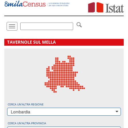
Vai
direttamente
a:
Contenuto
Ricerca
Toggle
navigation
.
TAVERNOLE SUL MELLA
CERCA UN'ALTRA REGIONE
Lombardia
CERCA UN'ALTRA PROVINCIA