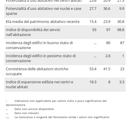
Potenzialità d'uso abitativo nei centri abitati
23.6
20.9
21.3
Potenzialità d'uso abitativo nei nuclei e case
27.7
36.6
9.9
sparse
Età media del patrimonio abitativo recente
15.4
23.9
30.8
Indice di disponibilità dei servizi
93
97
98.8
nell'abitazione
Incidenza degli edifici in buono stato di
...
80
87
conservazione
Incidenza degli edifici in pessimo stato di
...
2.8
1
conservazione
Consistenza delle abitazioni storiche
53.4
41.5
23
occupate
Indice di espansione edilizia nei centri e
18.3
8
3.3
nuclei abitati
-
Indicatore non applicabile per valore nullo o poco significativo del
denominatore
..
Dato non ancora disponibile
...
Dato non rilevato
....
La mancanza o esiguità del fenomeno rende i valori non significativi