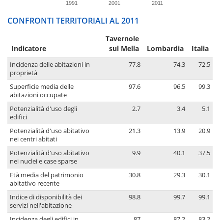
1991
2001
2011
CONFRONTI TERRITORIALI AL 2011
Tavernole
Indicatore
sul Mella
Lombardia
Italia
Incidenza delle abitazioni in
77.8
74.3
72.5
proprietà
Superficie media delle
97.6
96.5
99.3
abitazioni occupate
Potenzialità d'uso degli
2.7
3.4
5.1
edifici
Potenzialità d'uso abitativo
21.3
13.9
20.9
nei centri abitati
Potenzialità d'uso abitativo
9.9
40.1
37.5
nei nuclei e case sparse
Età media del patrimonio
30.8
29.3
30.1
abitativo recente
Indice di disponibilità dei
98.8
99.7
99.1
servizi nell'abitazione
Incidenza degli edifici in
87
87.2
83.2