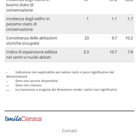
buono stato di
conservazione
Incidenza degli edifici in
1
1.1
1.7
pessimo stato di
conservazione
Consistenza delle abitazioni
23
9.7
10.2
storiche occupate
Indice di espansione edilizia
3.3
10.7
7.8
nei centri e nuclei abitati
-
Indicatore non applicabile per valore nullo o poco significativo del
denominatore
..
Dato non ancora disponibile
...
Dato non rilevato
....
La mancanza o esiguità del fenomeno rende i valori non significativi
Contatti