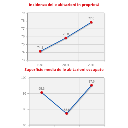
Incidenza delle abitazioni in proprietà
79
77.8
78
77
75.8
76
75
74.1
74
73
1991
2001
2011
Superficie media delle abitazioni occupate
100
97.6
95.3
95
90
88.6
85