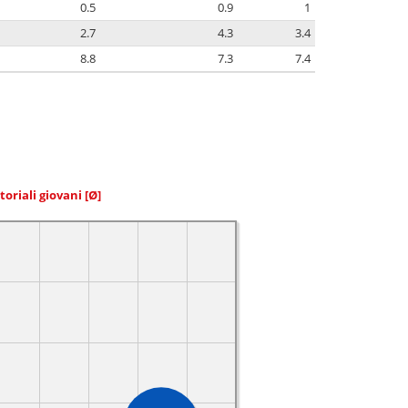
0.5
0.9
1
2.7
4.3
3.4
8.8
7.3
7.4
toriali giovani
[Ø]