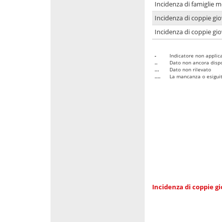
Incidenza di famiglie m
Incidenza di coppie giov
Incidenza di coppie giov
-
Indicatore non applica
..
Dato non ancora dispo
...
Dato non rilevato
....
La mancanza o esiguità
Incidenza di coppie gi