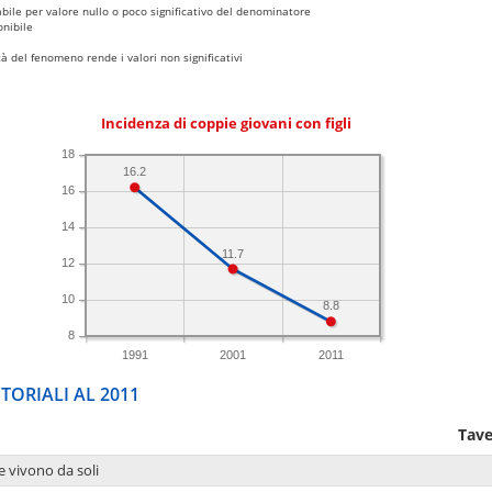
bile per valore nullo o poco significativo del denominatore
nibile
 del fenomeno rende i valori non significativi
Incidenza di coppie giovani con figli
18
16.2
16
14
11.7
12
10
8.8
8
1991
2001
2011
TORIALI AL 2011
Tave
e vivono da soli