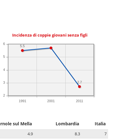
Incidenza di coppie giovani senza figli
6
5.5
5
4
2.7
3
2
1991
2001
2011
rnole sul Mella
Lombardia
Italia
4.9
8.3
7