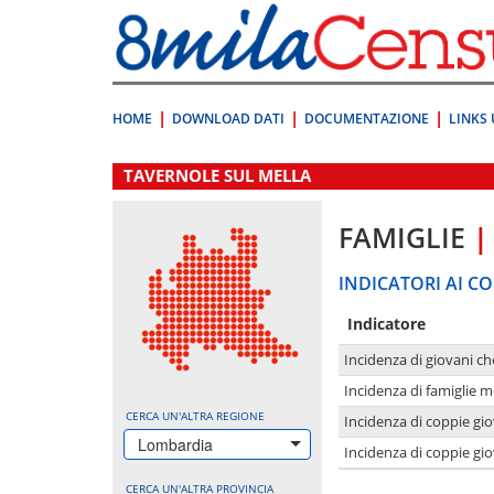
Vai
direttamente
a:
Contenuto
Ricerca
HOME
DOWNLOAD DATI
DOCUMENTAZIONE
LINKS 
.
TAVERNOLE SUL MELLA
FAMIGLIE
|
INDICATORI AI CO
Indicatore
Incidenza di giovani ch
Incidenza di famiglie m
CERCA UN'ALTRA REGIONE
Incidenza di coppie giov
Lombardia
Incidenza di coppie giov
CERCA UN'ALTRA PROVINCIA