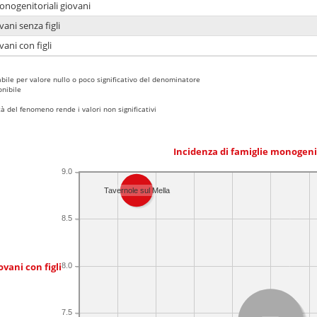
onogenitoriali giovani
ani senza figli
ani con figli
bile per valore nullo o poco significativo del denominatore
nibile
 del fenomeno rende i valori non significativi
Incidenza di famiglie monogeni
9.0
Tavernole sul Mella
8.5
ovani con figli
8.0
7.5