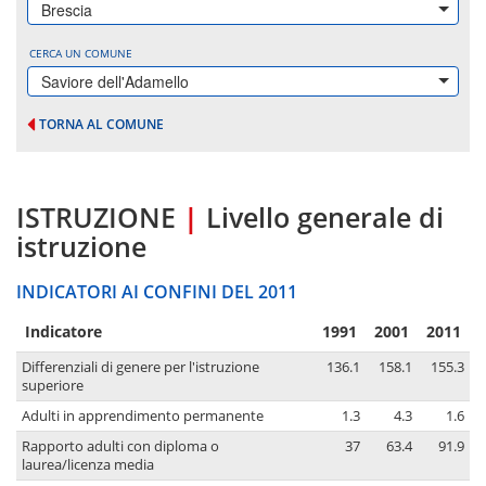
Brescia
CERCA UN COMUNE
Saviore dell'Adamello
TORNA AL COMUNE
ISTRUZIONE
|
Livello generale di
istruzione
INDICATORI AI CONFINI DEL 2011
Indicatore
1991
2001
2011
Differenziali di genere per l'istruzione
136.1
158.1
155.3
superiore
Adulti in apprendimento permanente
1.3
4.3
1.6
Rapporto adulti con diploma o
37
63.4
91.9
laurea/licenza media