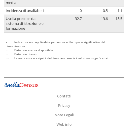
media
Incidenza di analfabeti
0
0.5
1.1
Uscita precoce dal
32.7
13.6
15.5
sistema di istruzione e
formazione
-
Indicatore non applicabile per valore nullo o poco significativo del
denominatore
..
Dato non ancora disponibile
...
Dato non rilevato
....
La mancanza o esiguità del fenomeno rende i valori non significativi
Contatti
Privacy
Note Legali
Web info