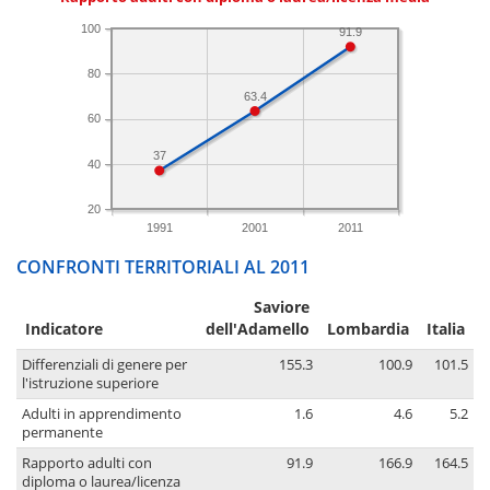
100
91.9
80
63.4
60
37
40
20
1991
2001
2011
CONFRONTI TERRITORIALI AL 2011
Saviore
Indicatore
dell'Adamello
Lombardia
Italia
Differenziali di genere per
155.3
100.9
101.5
l'istruzione superiore
Adulti in apprendimento
1.6
4.6
5.2
permanente
Rapporto adulti con
91.9
166.9
164.5
diploma o laurea/licenza