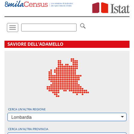
Vai
direttamente
a:
Contenuto
Ricerca
Toggle
navigation
.
SAVIORE DELL'ADAMELLO
CERCA UN'ALTRA REGIONE
Lombardia
CERCA UN'ALTRA PROVINCIA