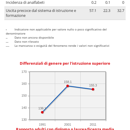
Incidenza di analfabeti
0.2
0.1
0
Uscita precoce dal sistema di istruzione e
57.1
22.3
32.7
formazione
-
Indicatore non applicabile per valore nullo o poco significativo del
denominatore
..
Dato non ancora disponibile
...
Dato non rilevato
....
La mancanza o esiguità del fenomeno rende i valori non significativi
Differenziali di genere per l'istruzione superiore
170
158.1
160
155.3
150
140
136.1
130
1991
2001
2011
Rapporto adulti con diploma o laurea/licenza media