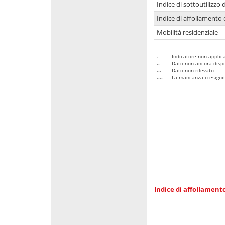
Indice di sottoutilizzo 
Indice di affollamento 
Mobilità residenziale
-
Indicatore non applica
..
Dato non ancora dispo
...
Dato non rilevato
....
La mancanza o esiguità
Indice di affollamento