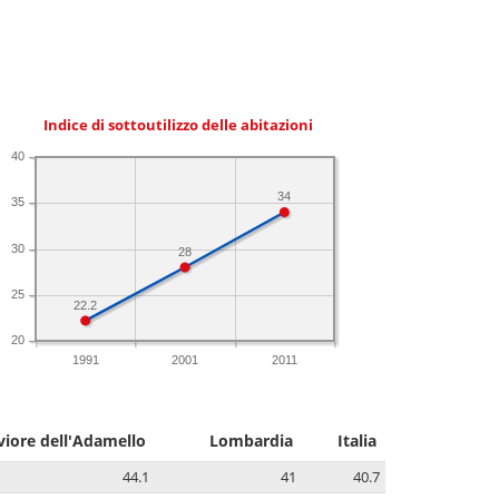
Indice di sottoutilizzo delle abitazioni
40
34
35
30
28
25
22.2
20
1991
2001
2011
viore dell'Adamello
Lombardia
Italia
44.1
41
40.7