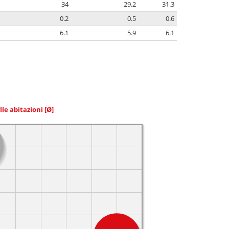
34
29.2
31.3
0.2
0.5
0.6
6.1
5.9
6.1
elle abitazioni
[Ø]