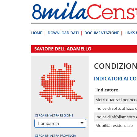
Vai
direttamente
a:
Contenuto
Ricerca
HOME
DOWNLOAD DATI
DOCUMENTAZIONE
LINKS 
.
SAVIORE DELL'ADAMELLO
CONDIZION
INDICATORI AI CO
Indicatore
Metri quadrati per occ
Indice di sottoutilizzo 
CERCA UN'ALTRA REGIONE
Indice di affollamento 
Lombardia
Mobilità residenziale
CERCA UN'ALTRA PROVINCIA