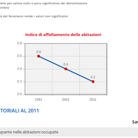
bile per valore nullo o poco significativo del denominatore
nibile
 del fenomeno rende i valori non significativi
Indice di affollamento delle abitazioni
0.8
0.6
0.6
0.4
0.4
0.2
0.2
0.0
1991
2001
2011
TORIALI AL 2011
Sa
upante nelle abitazioni occupate