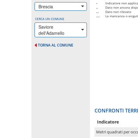
-
Indicatore non applica
Brescia
..
Dato non ancora dispo
...
Dato non rilevato
....
La mancanza o esiguità
CERCA UN COMUNE
Saviore
dell'Adamello
TORNA AL COMUNE
CONFRONTI TERRI
Indicatore
Metri quadrati per occ