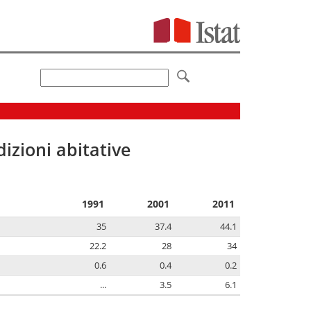
izioni abitative
1991
2001
2011
35
37.4
44.1
22.2
28
34
0.6
0.4
0.2
...
3.5
6.1