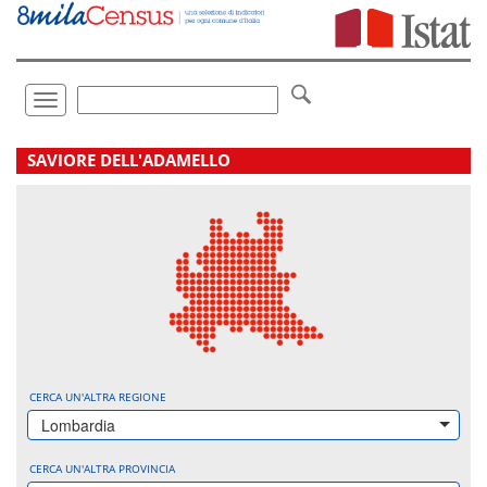
Vai
direttamente
a:
Contenuto
Ricerca
Toggle
navigation
.
SAVIORE DELL'ADAMELLO
CERCA UN'ALTRA REGIONE
Lombardia
CERCA UN'ALTRA PROVINCIA