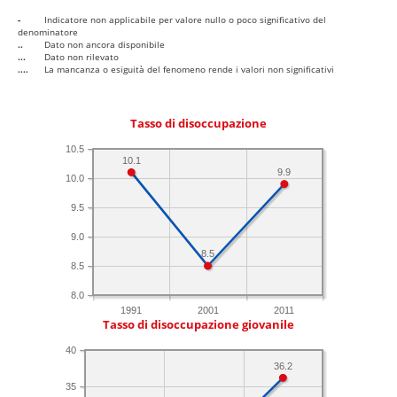
-
Indicatore non applicabile per valore nullo o poco significativo del
denominatore
..
Dato non ancora disponibile
...
Dato non rilevato
....
La mancanza o esiguità del fenomeno rende i valori non significativi
Tasso di disoccupazione
10.5
10.1
9.9
10.0
9.5
9.0
8.5
8.5
8.0
1991
2001
2011
Tasso di disoccupazione giovanile
40
36.2
35