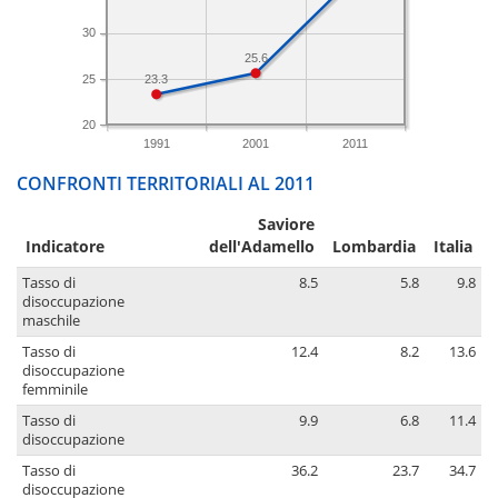
30
25.6
25
23.3
20
1991
2001
2011
CONFRONTI TERRITORIALI AL 2011
Saviore
Indicatore
dell'Adamello
Lombardia
Italia
Tasso di
8.5
5.8
9.8
disoccupazione
maschile
Tasso di
12.4
8.2
13.6
disoccupazione
femminile
Tasso di
9.9
6.8
11.4
disoccupazione
Tasso di
36.2
23.7
34.7
disoccupazione