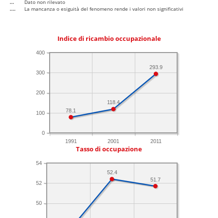
...
Dato non rilevato
....
La mancanza o esiguità del fenomeno rende i valori non significativi
Indice di ricambio occupazionale
400
293.9
300
200
118.4
78.1
100
0
1991
2001
2011
Tasso di occupazione
54
52.4
51.7
52
50