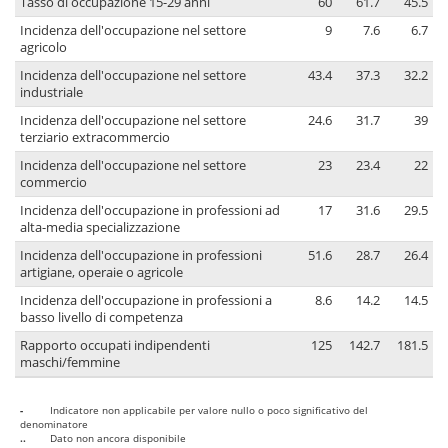
Tasso di occupazione 15-29 anni
60
61.7
45.5
Incidenza dell'occupazione nel settore
9
7.6
6.7
agricolo
Incidenza dell'occupazione nel settore
43.4
37.3
32.2
industriale
Incidenza dell'occupazione nel settore
24.6
31.7
39
terziario extracommercio
Incidenza dell'occupazione nel settore
23
23.4
22
commercio
Incidenza dell'occupazione in professioni ad
17
31.6
29.5
alta-media specializzazione
Incidenza dell'occupazione in professioni
51.6
28.7
26.4
artigiane, operaie o agricole
Incidenza dell'occupazione in professioni a
8.6
14.2
14.5
basso livello di competenza
Rapporto occupati indipendenti
125
142.7
181.5
maschi/femmine
-
Indicatore non applicabile per valore nullo o poco significativo del
denominatore
..
Dato non ancora disponibile