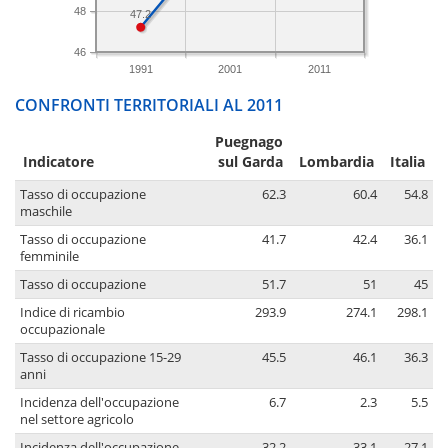
48
47.2
46
1991
2001
2011
CONFRONTI TERRITORIALI AL 2011
Puegnago
Indicatore
sul Garda
Lombardia
Italia
Tasso di occupazione
62.3
60.4
54.8
maschile
Tasso di occupazione
41.7
42.4
36.1
femminile
Tasso di occupazione
51.7
51
45
Indice di ricambio
293.9
274.1
298.1
occupazionale
Tasso di occupazione 15-29
45.5
46.1
36.3
anni
Incidenza dell'occupazione
6.7
2.3
5.5
nel settore agricolo
Incidenza dell'occupazione
32.2
33.1
27.1