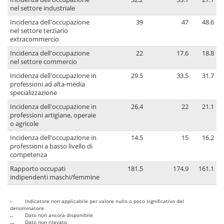
nel settore industriale
Incidenza dell'occupazione
39
47
48.6
nel settore terziario
extracommercio
Incidenza dell'occupazione
22
17.6
18.8
nel settore commercio
Incidenza dell'occupazione in
29.5
33.5
31.7
professioni ad alta-media
specializzazione
Incidenza dell'occupazione in
26.4
22
21.1
professioni artigiane, operaie
o agricole
Incidenza dell'occupazione in
14.5
15
16.2
professioni a basso livello di
competenza
Rapporto occupati
181.5
174.9
161.1
indipendenti maschi/femmine
-
Indicatore non applicabile per valore nullo o poco significativo del
denominatore
..
Dato non ancora disponibile
...
Dato non rilevato