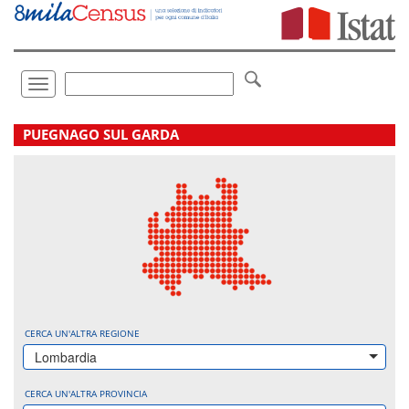
Vai
direttamente
a:
Contenuto
Ricerca
Toggle
navigation
.
PUEGNAGO SUL GARDA
CERCA UN'ALTRA REGIONE
Lombardia
CERCA UN'ALTRA PROVINCIA