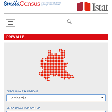
Vai
direttamente
a:
Contenuto
Ricerca
Toggle
navigation
.
PREVALLE
CERCA UN'ALTRA REGIONE
Lombardia
CERCA UN'ALTRA PROVINCIA