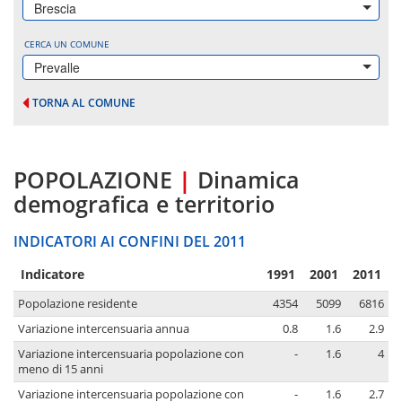
Brescia
CERCA UN COMUNE
Prevalle
TORNA AL COMUNE
POPOLAZIONE
|
Dinamica
demografica e territorio
INDICATORI AI CONFINI DEL 2011
Indicatore
1991
2001
2011
Popolazione residente
4354
5099
6816
Variazione intercensuaria annua
0.8
1.6
2.9
Variazione intercensuaria popolazione con
-
1.6
4
meno di 15 anni
Variazione intercensuaria popolazione con
-
1.6
2.7