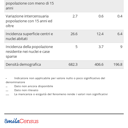
popolazione con meno di 15
anni
Variazione intercensuaria
2.7
0.6
0.4
popolazione con 15 anni ed
oltre
Incidenza superficie centri e
26.6
12.4
6.4
nuclei abitati
Incidenza della popolazione
5
3.7
9
residente nei nuclei e case
sparse
Densità demografica
682.3
406.6
196.8
-
Indicatore non applicabile per valore nullo o poco significativo del
denominatore
..
Dato non ancora disponibile
...
Dato non rilevato
....
La mancanza o esiguità del fenomeno rende i valori non significativi