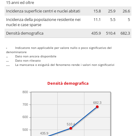
15 anni ed oltre
Incidenza superficie centri e nuclei abitati
15.8
25.9
26.6
Incidenza della popolazione residente nei
11.1
5.5
5
nuclei e case sparse
Densità demografica
435.9
510.4
682.3
-
Indicatore non applicabile per valore nullo o poco significativo del
denominatore
..
Dato non ancora disponibile
...
Dato non rilevato
....
La mancanza o esiguità del fenomeno rende i valori non significativi
Densità demografica
800
682.3
700
600
510.4
500
435.9