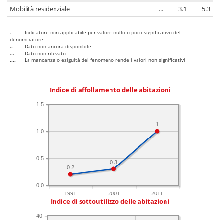
Mobilità residenziale
...
3.1
5.3
-
Indicatore non applicabile per valore nullo o poco significativo del
denominatore
..
Dato non ancora disponibile
...
Dato non rilevato
....
La mancanza o esiguità del fenomeno rende i valori non significativi
Indice di affollamento delle abitazioni
1.5
1
1.0
0.5
0.3
0.2
0.0
1991
2001
2011
Indice di sottoutilizzo delle abitazioni
40