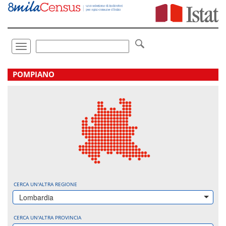
Vai
direttamente
a:
Contenuto
Ricerca
Toggle
navigation
.
POMPIANO
CERCA UN'ALTRA REGIONE
Lombardia
CERCA UN'ALTRA PROVINCIA