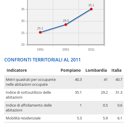
35.1
35
28.5
30
25.2
25
20
1991
2001
2011
CONFRONTI TERRITORIALI AL 2011
Indicatore
Pompiano
Lombardia
Italia
Metri quadrati per occupante
40.3
41
40.7
nelle abitazioni occupate
Indice di sottoutilizzo delle
35.1
29.2
31.3
abitazioni
Indice di affollamento delle
1
0.5
0.6
abitazioni
Mobilità residenziale
5.3
5.9
6.1