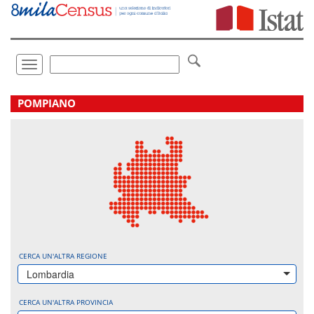
Vai
direttamente
a:
Contenuto
Ricerca
Toggle
navigation
.
POMPIANO
CERCA UN'ALTRA REGIONE
Lombardia
CERCA UN'ALTRA PROVINCIA