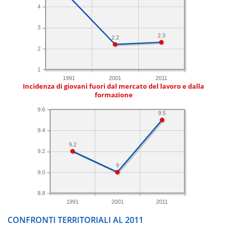
4
3
2.3
2.2
2
1
1991
2001
2011
Incidenza di giovani fuori dal mercato del lavoro e dalla
formazione
9.6
9.5
9.4
9.2
9.2
9
9.0
8.8
1991
2001
2011
CONFRONTI TERRITORIALI AL 2011