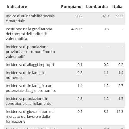
Indicatore
Pompiano
Lombardia
Italia
Indice di vulnerabilità sociale
98.2
97.9
99.3
e materiale
Posizione nella graduatoria
4869.5
18
-
dei comuni dell'indice di
vulnerabilità
Incidenza di popolazione
-
-
-
provinciale in comuni "molto
vulnerabili"
Incidenza di alloggi impropri
0.1
0.2
0.2
Incidenza delle famiglie
2.3
1.1
1.4
numerose
Incidenza delle famiglie con
1.4
1.2
2.7
potenziale disagio economico
Incidenza popolazione in
2.3
1.2
1.5
condizione di affollamento
Incidenza di giovani fuori dal
9.5
8.1
12.3
mercato del lavoro e dalla
formazione