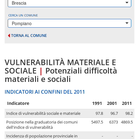
Brescia
CERCA UN COMUNE
Pompiano
TORNA AL COMUNE
VULNERABILITÀ MATERIALE E
SOCIALE
|
Potenziali difficoltà
materiali e sociali
INDICATORI AI CONFINI DEL 2011
Indicatore
1991
2001
2011
Indice di vulnerabilità sociale e materiale
97.8
96.7
98.2
Posizione nella graduatoria dei comuni
5497.5
6373
4869.5
dell'indice di vulnerabilità
Incidenza di popolazione provinciale in
-
-
-