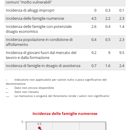
comuni "molto vulnerabili"
Incidenza di alloggi impropri
0
0.3
0.1
Incidenza delle famiglie numerose
4.5
2.2
2.3
Incidenza delle famiglie con potenziale
2.6
0.4
1.4
disagio economico
Incidenza popolazione in condizione di
0.4
0.5
2.3
affollamento
Incidenza di giovani fuori dal mercato del
9.2
9
9.5
lavoro e dalla formazione
Incidenza di famiglie in disagio di assistenza
0.7
1.6
2.4
-
Indicatore non applicabile per valore nullo o poco significativo del
denominatore
..
Dato non ancora disponibile
...
Dato non rilevato
....
La mancanza o esiguità del fenomeno rende i valori non significativi
Incidenza delle famiglie numerose
5
4.5