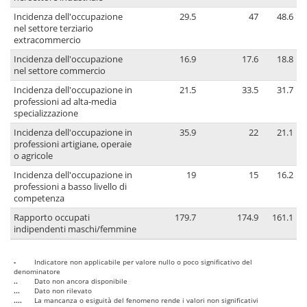
Incidenza dell'occupazione
29.5
47
48.6
nel settore terziario
extracommercio
Incidenza dell'occupazione
16.9
17.6
18.8
nel settore commercio
Incidenza dell'occupazione in
21.5
33.5
31.7
professioni ad alta-media
specializzazione
Incidenza dell'occupazione in
35.9
22
21.1
professioni artigiane, operaie
o agricole
Incidenza dell'occupazione in
19
15
16.2
professioni a basso livello di
competenza
Rapporto occupati
179.7
174.9
161.1
indipendenti maschi/femmine
-
Indicatore non applicabile per valore nullo o poco significativo del
denominatore
..
Dato non ancora disponibile
...
Dato non rilevato
....
La mancanza o esiguità del fenomeno rende i valori non significativi