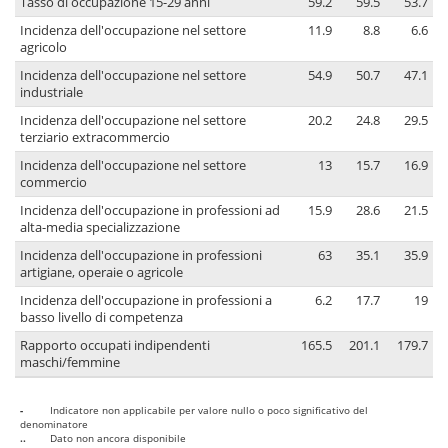
Tasso di occupazione 15-29 anni
59.2
59.5
53.7
Incidenza dell'occupazione nel settore
11.9
8.8
6.6
agricolo
Incidenza dell'occupazione nel settore
54.9
50.7
47.1
industriale
Incidenza dell'occupazione nel settore
20.2
24.8
29.5
terziario extracommercio
Incidenza dell'occupazione nel settore
13
15.7
16.9
commercio
Incidenza dell'occupazione in professioni ad
15.9
28.6
21.5
alta-media specializzazione
Incidenza dell'occupazione in professioni
63
35.1
35.9
artigiane, operaie o agricole
Incidenza dell'occupazione in professioni a
6.2
17.7
19
basso livello di competenza
Rapporto occupati indipendenti
165.5
201.1
179.7
maschi/femmine
-
Indicatore non applicabile per valore nullo o poco significativo del
denominatore
..
Dato non ancora disponibile