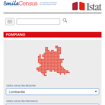
Vai
direttamente
a:
Contenuto
Ricerca
Toggle
navigation
.
POMPIANO
CERCA UN'ALTRA REGIONE
Lombardia
CERCA UN'ALTRA PROVINCIA