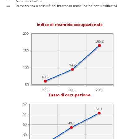
...
Dato non rilevato
....
La mancanza o esiguità del fenomeno rende i valori non significativi
Indice di ricambio occupazionale
200
165.2
150
94.7
100
60.6
50
1991
2001
2011
Tasso di occupazione
52
51.1
51
49.7
50
49