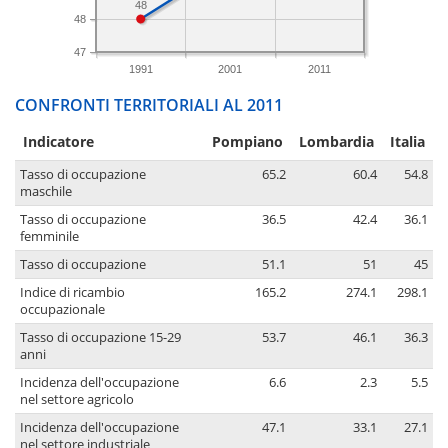
48
48
47
1991
2001
2011
CONFRONTI TERRITORIALI AL 2011
Indicatore
Pompiano
Lombardia
Italia
Tasso di occupazione
65.2
60.4
54.8
maschile
Tasso di occupazione
36.5
42.4
36.1
femminile
Tasso di occupazione
51.1
51
45
Indice di ricambio
165.2
274.1
298.1
occupazionale
Tasso di occupazione 15-29
53.7
46.1
36.3
anni
Incidenza dell'occupazione
6.6
2.3
5.5
nel settore agricolo
Incidenza dell'occupazione
47.1
33.1
27.1
nel settore industriale