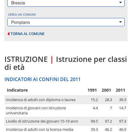
Brescia
CERCA UN COMUNE
Pompiano
TORNA AL COMUNE
ISTRUZIONE
|
Istruzione per classi
di età
INDICATORI AI CONFINI DEL 2011
Indicatore
1991
2001
2011
Incidenza di adulti con diploma o laurea
15.2
28.3
39.3
Incidenza di giovani con istruzione
4.4
7
14.7
universitaria
Livello di istruzione dei giovani 15-19 anni
99.5
97.2
97.3
Incidenza di adulti con la licenza media
39.3
46.2
46.9