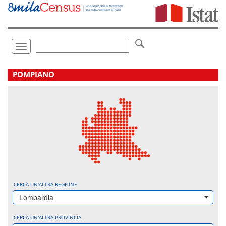
Vai
direttamente
a:
Contenuto
Ricerca
Toggle
navigation
.
POMPIANO
CERCA UN'ALTRA REGIONE
Lombardia
CERCA UN'ALTRA PROVINCIA