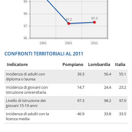
99
98
97.3
97.2
97
96
1991
2001
2011
CONFRONTI TERRITORIALI AL 2011
Indicatore
Pompiano
Lombardia
Italia
Incidenza di adulti con
39.3
56.4
55.1
diploma o laurea
Incidenza di giovani con
14.7
24.4
23.2
istruzione universitaria
Livello di istruzione dei
97.3
98.2
97.9
giovani 15-19 anni
Incidenza di adulti con la
46.9
33.8
33.5
licenza media