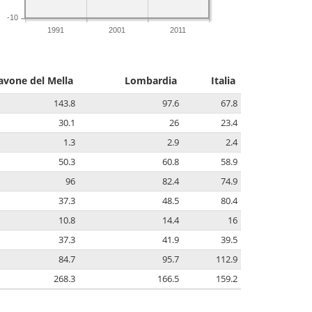
-10
1991
2001
2011
avone del Mella
Lombardia
Italia
143.8
97.6
67.8
30.1
26
23.4
1.3
2.9
2.4
50.3
60.8
58.9
96
82.4
74.9
37.3
48.5
80.4
10.8
14.4
16
37.3
41.9
39.5
84.7
95.7
112.9
268.3
166.5
159.2