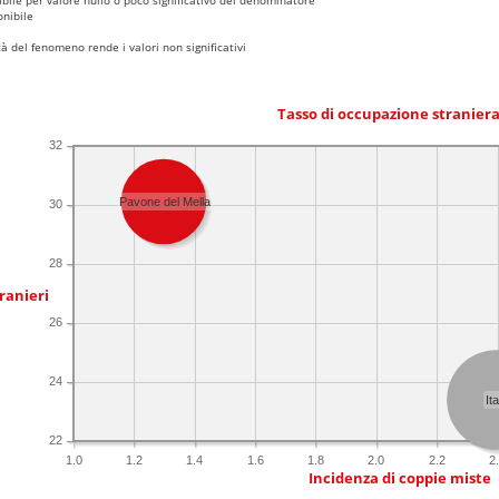
nibile
 del fenomeno rende i valori non significativi
Tasso di occupazione stranier
32
Pavone del Mella
30
28
ranieri
26
24
Ita
22
1.0
1.2
1.4
1.6
1.8
2.0
2.2
2
Incidenza di coppie miste