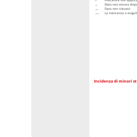
..
Dato non ancora dispo
...
Dato non rilevato
....
La mancanza o esiguità
Incidenza di minori st