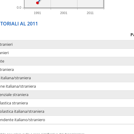
0.0
1991
2001
2011
TORIALI AL 2011
P
tranieri
anieri
ste
traniera
taliana/straniera
e italiana/straniera
enziale straniera
lastica straniera
lastica italiana/straniera
ndente italiano/straniero
bile per valore nullo o poco significativo del denominatore