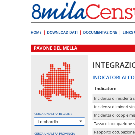
Vai
direttamente
a:
Contenuto
Ricerca
HOME
DOWNLOAD DATI
DOCUMENTAZIONE
LINKS 
.
PAVONE DEL MELLA
INTEGRAZI
INDICATORI AI CO
Indicatore
Incidenza di residenti s
Incidenza di minori str
CERCA UN'ALTRA REGIONE
Incidenza di coppie mi
Lombardia
Tasso di occupazione s
Rapporto occupazione i
CERCA UN'ALTRA PROVINCIA