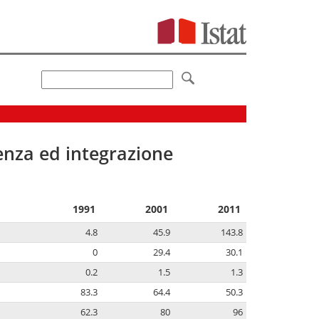
senza ed integrazione
1991
2001
2011
4.8
45.9
143.8
0
29.4
30.1
0.2
1.5
1.3
83.3
64.4
50.3
62.3
80
96