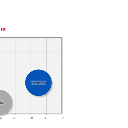
a
[Ø]
Lombardia
lia
.4
2.6
2.8
3.0
3.2