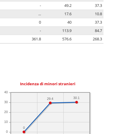
-
49.2
37.3
...
17.6
10.8
0
40
37.3
-
113.9
84.7
361.8
576.6
268.3
Incidenza di minori stranieri
40
30.1
29.4
30
20
10
0
0