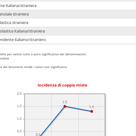
e italiana/straniera
enziale straniera
lastica straniera
lastica italiana/straniera
ndente italiano/straniero
bile per valore nullo o poco significativo del denominatore
nibile
 del fenomeno rende i valori non significativi
Incidenza di coppie miste
2.0
1.5
1.5
1.3
1.0
0.5
0.2