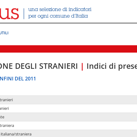
UTILI
ONE DEGLI STRANIERI
|
Indici di pre
NFINI DEL 2011
tranieri
anieri
ste
traniera
taliana/straniera