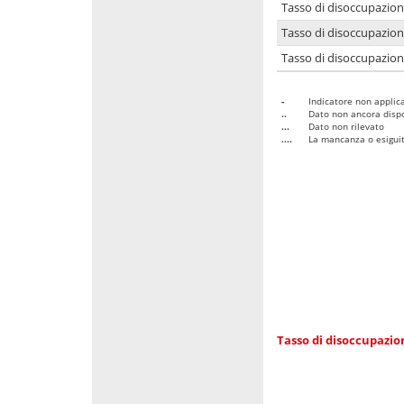
Tasso di disoccupazio
Tasso di disoccupazio
Tasso di disoccupazion
-
Indicatore non applica
..
Dato non ancora dispo
...
Dato non rilevato
....
La mancanza o esiguità
Tasso di disoccupazi