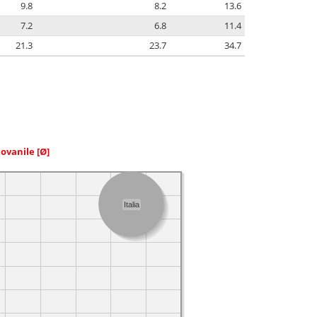
9.8
8.2
13.6
7.2
6.8
11.4
21.3
23.7
34.7
iovanile
[Ø]
Italia