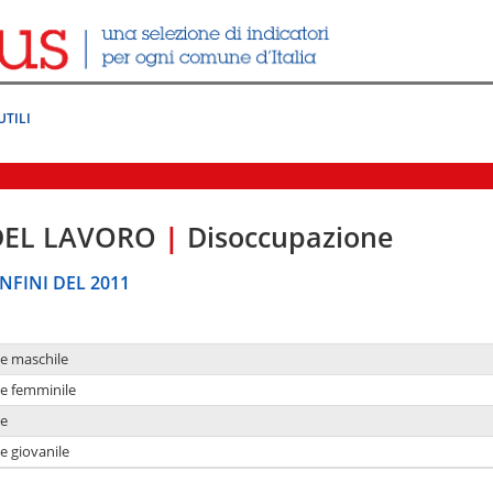
UTILI
DEL LAVORO
|
Disoccupazione
NFINI DEL 2011
ne maschile
ne femminile
ne
e giovanile