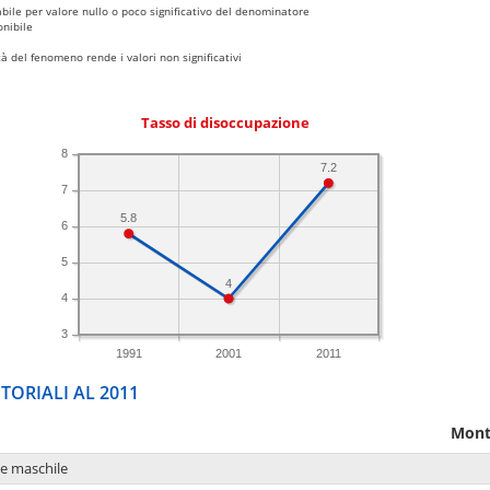
bile per valore nullo o poco significativo del denominatore
nibile
 del fenomeno rende i valori non significativi
Tasso di disoccupazione
8
7.2
7
5.8
6
5
4
4
3
1991
2001
2011
TORIALI AL 2011
Monti
ne maschile