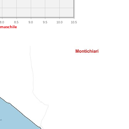
8.0
8.5
9.0
9.5
10.0
10.5
 maschile