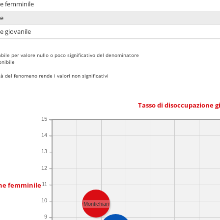
ne femminile
ne
e giovanile
bile per valore nullo o poco significativo del denominatore
nibile
 del fenomeno rende i valori non significativi
Tasso di disoccupazione g
15
14
13
12
one femminile
11
10
Montichiari
9