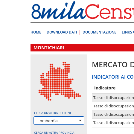
Vai
direttamente
a:
Contenuto
Ricerca
HOME
DOWNLOAD DATI
DOCUMENTAZIONE
LINKS 
.
MONTICHIARI
MERCATO 
INDICATORI AI CO
Indicatore
Tasso di disoccupazio
Tasso di disoccupazio
CERCA UN'ALTRA REGIONE
Tasso di disoccupazio
Lombardia
Tasso di disoccupazion
CERCA UN'ALTRA PROVINCIA