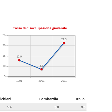
Tasso di disoccupazione giovanile
25
21.3
20
15
12.9
8.5
10
5
1991
2001
2011
chiari
Lombardia
Italia
5.4
5.8
9.8