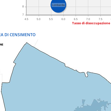
Lombardia
8
7
4.5
5.0
5.5
6.0
6.5
7.0
7.5
Tasso di disoccupazione
REA DI CENSIMENTO