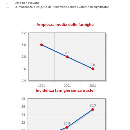
...
Dato non rilevato
....
La mancanza o esiguità del fenomeno rende i valori non significativi
Ampiezza media delle famiglie
3.2
3
3.0
2.8
2.8
2.6
2.6
2.4
1991
2001
2011
Incidenza famiglie senza nuclei
28
25.3
26
24
22
20.8