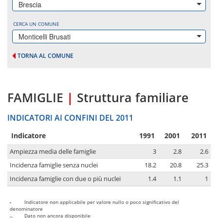
Brescia
CERCA UN COMUNE
Monticelli Brusati
TORNA AL COMUNE
FAMIGLIE
|
Struttura familiare
INDICATORI AI CONFINI DEL 2011
Indicatore
1991
2001
2011
Ampiezza media delle famiglie
3
2.8
2.6
Incidenza famiglie senza nuclei
18.2
20.8
25.3
Incidenza famiglie con due o più nuclei
1.4
1.1
1
-
Indicatore non applicabile per valore nullo o poco significativo del
denominatore
..
Dato non ancora disponibile