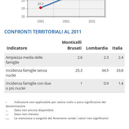
20
18.2
18
16
1991
2001
2011
CONFRONTI TERRITORIALI AL 2011
Monticelli
Indicatore
Brusati
Lombardia
Italia
Ampiezza media delle
2.6
2.3
2.4
famiglie
Incidenza famiglie senza
25.3
34.5
33.8
nuclei
Incidenza famiglie con due
1
0.9
1.4
o più nuclei
-
Indicatore non applicabile per valore nullo o poco significativo del
denominatore
..
Dato non ancora disponibile
...
Dato non rilevato
....
La mancanza o esiguità del fenomeno rende i valori non significativi