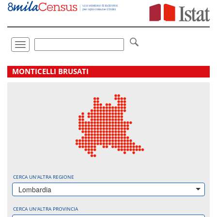
Vai
direttamente
a:
Contenuto
Ricerca
Toggle
navigation
.
MONTICELLI BRUSATI
CERCA UN'ALTRA REGIONE
Lombardia
CERCA UN'ALTRA PROVINCIA