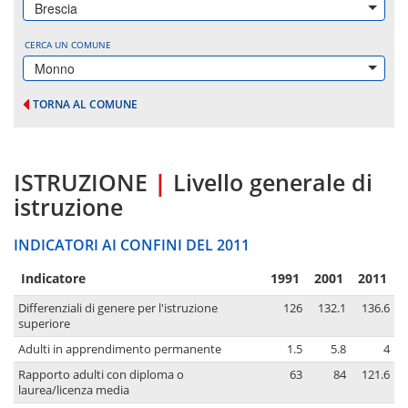
Brescia
CERCA UN COMUNE
Monno
TORNA AL COMUNE
ISTRUZIONE
|
Livello generale di
istruzione
INDICATORI AI CONFINI DEL 2011
Indicatore
1991
2001
2011
Differenziali di genere per l'istruzione
126
132.1
136.6
superiore
Adulti in apprendimento permanente
1.5
5.8
4
Rapporto adulti con diploma o
63
84
121.6
laurea/licenza media