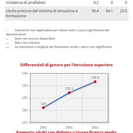
Incidenza di analfabeti
0.2
0
0
Uscita precoce dal sistema di istruzione e
39.4
34.1
23.5
formazione
-
Indicatore non applicabile per valore nullo o poco significativo del
denominatore
..
Dato non ancora disponibile
...
Dato non rilevato
....
La mancanza o esiguità del fenomeno rende i valori non significativi
Differenziali di genere per l'istruzione superiore
140
136.6
135
132.1
130
126
125
120
1991
2001
2011
Rapporto adulti con diploma o laurea/licenza media