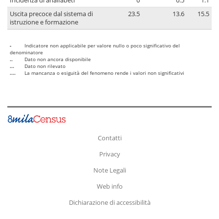
Incidenza di analfabeti
0
0.5
1.1
Uscita precoce dal sistema di
23.5
13.6
15.5
istruzione e formazione
-
Indicatore non applicabile per valore nullo o poco significativo del
denominatore
..
Dato non ancora disponibile
...
Dato non rilevato
....
La mancanza o esiguità del fenomeno rende i valori non significativi
Contatti
Privacy
Note Legali
Web info
Dichiarazione di accessibilità