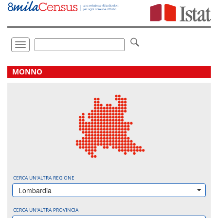
Vai
direttamente
a:
Contenuto
Ricerca
Toggle
navigation
.
MONNO
CERCA UN'ALTRA REGIONE
Lombardia
CERCA UN'ALTRA PROVINCIA