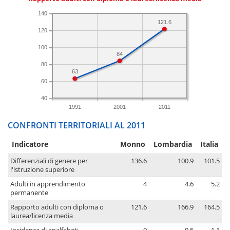
140
121.6
120
100
84
80
63
60
40
1991
2001
2011
CONFRONTI TERRITORIALI AL 2011
Indicatore
Monno
Lombardia
Italia
Differenziali di genere per
136.6
100.9
101.5
l'istruzione superiore
Adulti in apprendimento
4
4.6
5.2
permanente
Rapporto adulti con diploma o
121.6
166.9
164.5
laurea/licenza media