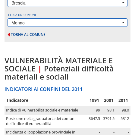
Brescia
CERCA UN COMUNE
Monno
TORNA AL COMUNE
VULNERABILITÀ MATERIALE E
SOCIALE
|
Potenziali difficoltà
materiali e sociali
INDICATORI AI CONFINI DEL 2011
Indicatore
1991
2001
2011
Indice di vulnerabilità sociale e materiale
99
98.1
98.0
Posizione nella graduatoria dei comuni
3647.5
3791.5
5312
dell'indice di vulnerabilità
Incidenza di popolazione provinciale in
-
-
-