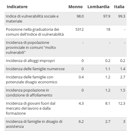
Indicatore
Monno
Lombardia
Italia
Indice di vulnerabilità sociale e
98.0
97.9
99.3
materiale
Posizione nella graduatoria dei
5312
18
-
comuni dell'indice di vulnerabilità
Incidenza di popolazione
-
-
-
provinciale in comuni "molto
vulnerabili"
Incidenza di alloggi impropri
0
0.2
0.2
Incidenza delle famiglie numerose
0
1.1
1.4
Incidenza delle famiglie con
0.4
1.2
2.7
potenziale disagio economico
Incidenza popolazione in
0
1.2
1.5
condizione di affollamento
Incidenza di giovani fuori dal
4.3
8.1
12.3
mercato del lavoro e dalla
formazione
Incidenza di famiglie in disagio di
6.2
2.7
3
assistenza