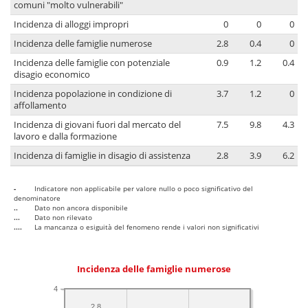
comuni "molto vulnerabili"
Incidenza di alloggi impropri
0
0
0
Incidenza delle famiglie numerose
2.8
0.4
0
Incidenza delle famiglie con potenziale
0.9
1.2
0.4
disagio economico
Incidenza popolazione in condizione di
3.7
1.2
0
affollamento
Incidenza di giovani fuori dal mercato del
7.5
9.8
4.3
lavoro e dalla formazione
Incidenza di famiglie in disagio di assistenza
2.8
3.9
6.2
-
Indicatore non applicabile per valore nullo o poco significativo del
denominatore
..
Dato non ancora disponibile
...
Dato non rilevato
....
La mancanza o esiguità del fenomeno rende i valori non significativi
Incidenza delle famiglie numerose
4
2.8