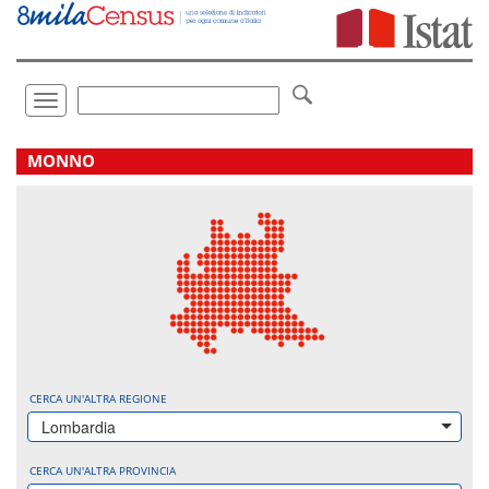
Vai
direttamente
a:
Contenuto
Ricerca
Toggle
navigation
.
MONNO
CERCA UN'ALTRA REGIONE
Lombardia
CERCA UN'ALTRA PROVINCIA