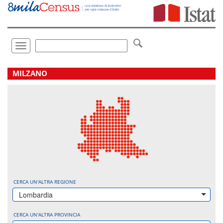
Vai
direttamente
a:
Contenuto
Ricerca
Toggle
navigation
.
MILZANO
CERCA UN'ALTRA REGIONE
Lombardia
CERCA UN'ALTRA PROVINCIA