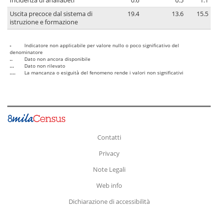
Incidenza di analfabeti
0.6
0.5
1.1
Uscita precoce dal sistema di
19.4
13.6
15.5
istruzione e formazione
-
Indicatore non applicabile per valore nullo o poco significativo del
denominatore
..
Dato non ancora disponibile
...
Dato non rilevato
....
La mancanza o esiguità del fenomeno rende i valori non significativi
Contatti
Privacy
Note Legali
Web info
Dichiarazione di accessibilità