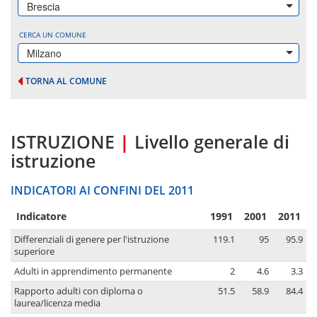
Brescia
CERCA UN COMUNE
Milzano
TORNA AL COMUNE
ISTRUZIONE
|
Livello generale di
istruzione
INDICATORI AI CONFINI DEL 2011
Indicatore
1991
2001
2011
Differenziali di genere per l'istruzione
119.1
95
95.9
superiore
Adulti in apprendimento permanente
2
4.6
3.3
Rapporto adulti con diploma o
51.5
58.9
84.4
laurea/licenza media