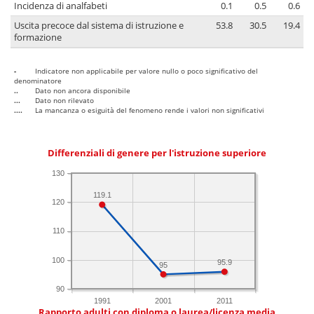
Incidenza di analfabeti
0.1
0.5
0.6
Uscita precoce dal sistema di istruzione e
53.8
30.5
19.4
formazione
-
Indicatore non applicabile per valore nullo o poco significativo del
denominatore
..
Dato non ancora disponibile
...
Dato non rilevato
....
La mancanza o esiguità del fenomeno rende i valori non significativi
Differenziali di genere per l'istruzione superiore
130
119.1
120
110
100
95.9
95
90
1991
2001
2011
Rapporto adulti con diploma o laurea/licenza media