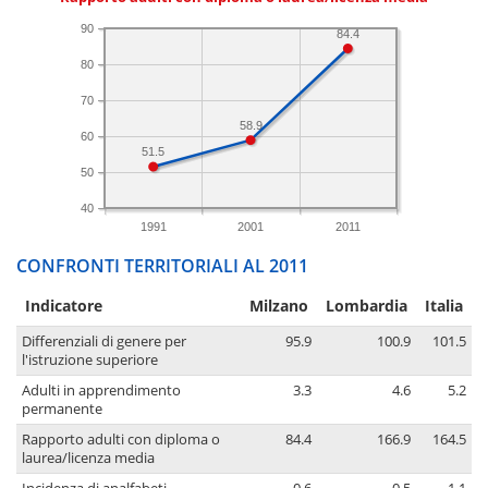
90
84.4
80
70
58.9
60
51.5
50
40
1991
2001
2011
CONFRONTI TERRITORIALI AL 2011
Indicatore
Milzano
Lombardia
Italia
Differenziali di genere per
95.9
100.9
101.5
l'istruzione superiore
Adulti in apprendimento
3.3
4.6
5.2
permanente
Rapporto adulti con diploma o
84.4
166.9
164.5
laurea/licenza media