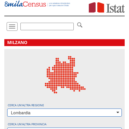
Vai
direttamente
a:
Contenuto
Ricerca
Toggle
navigation
.
MILZANO
CERCA UN'ALTRA REGIONE
Lombardia
CERCA UN'ALTRA PROVINCIA