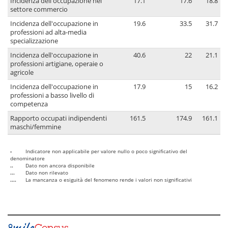
Incidenza dell'occupazione nel
17.1
17.6
18.8
settore commercio
Incidenza dell'occupazione in
19.6
33.5
31.7
professioni ad alta-media
specializzazione
Incidenza dell'occupazione in
40.6
22
21.1
professioni artigiane, operaie o
agricole
Incidenza dell'occupazione in
17.9
15
16.2
professioni a basso livello di
competenza
Rapporto occupati indipendenti
161.5
174.9
161.1
maschi/femmine
-
Indicatore non applicabile per valore nullo o poco significativo del
denominatore
..
Dato non ancora disponibile
...
Dato non rilevato
....
La mancanza o esiguità del fenomeno rende i valori non significativi