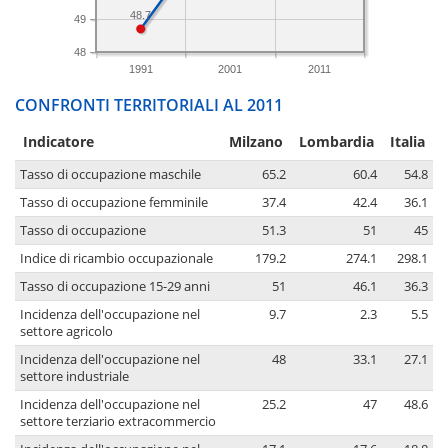
48.7
49
48
1991
2001
2011
CONFRONTI TERRITORIALI AL 2011
Indicatore
Milzano
Lombardia
Italia
Tasso di occupazione maschile
65.2
60.4
54.8
Tasso di occupazione femminile
37.4
42.4
36.1
Tasso di occupazione
51.3
51
45
Indice di ricambio occupazionale
179.2
274.1
298.1
Tasso di occupazione 15-29 anni
51
46.1
36.3
Incidenza dell'occupazione nel
9.7
2.3
5.5
settore agricolo
Incidenza dell'occupazione nel
48
33.1
27.1
settore industriale
Incidenza dell'occupazione nel
25.2
47
48.6
settore terziario extracommercio