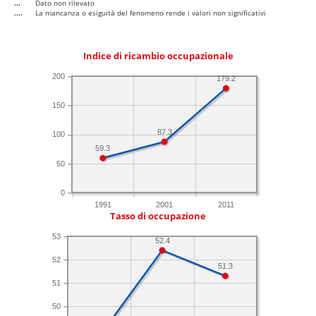
...
Dato non rilevato
....
La mancanza o esiguità del fenomeno rende i valori non significativi
Indice di ricambio occupazionale
200
179.2
150
87.3
100
59.3
50
0
1991
2001
2011
Tasso di occupazione
53
52.4
52
51.3
51
50