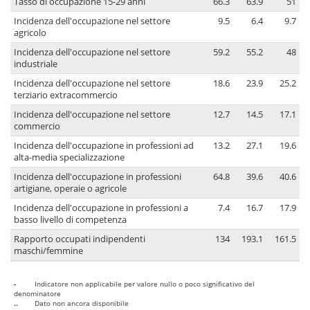
Tasso di occupazione 15-29 anni
66.3
63.9
51
Incidenza dell'occupazione nel settore
9.5
6.4
9.7
agricolo
Incidenza dell'occupazione nel settore
59.2
55.2
48
industriale
Incidenza dell'occupazione nel settore
18.6
23.9
25.2
terziario extracommercio
Incidenza dell'occupazione nel settore
12.7
14.5
17.1
commercio
Incidenza dell'occupazione in professioni ad
13.2
27.1
19.6
alta-media specializzazione
Incidenza dell'occupazione in professioni
64.8
39.6
40.6
artigiane, operaie o agricole
Incidenza dell'occupazione in professioni a
7.4
16.7
17.9
basso livello di competenza
Rapporto occupati indipendenti
134
193.1
161.5
maschi/femmine
-
Indicatore non applicabile per valore nullo o poco significativo del
denominatore
..
Dato non ancora disponibile