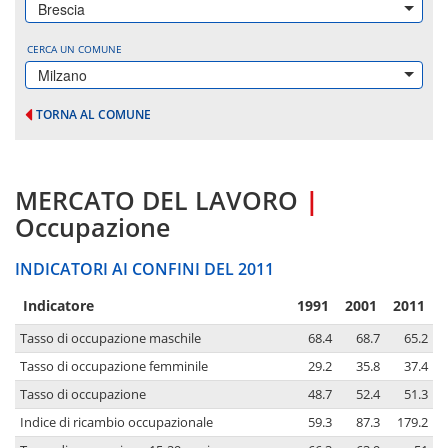
Brescia
CERCA UN COMUNE
Milzano
TORNA AL COMUNE
MERCATO DEL LAVORO
|
Occupazione
INDICATORI AI CONFINI DEL 2011
Indicatore
1991
2001
2011
Tasso di occupazione maschile
68.4
68.7
65.2
Tasso di occupazione femminile
29.2
35.8
37.4
Tasso di occupazione
48.7
52.4
51.3
Indice di ricambio occupazionale
59.3
87.3
179.2