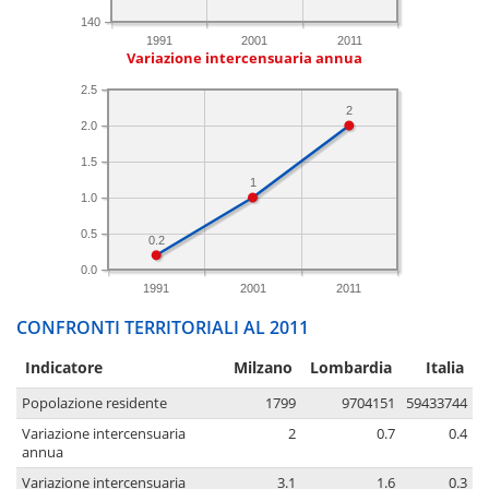
140
1991
2001
2011
Variazione intercensuaria annua
2.5
2
2.0
1.5
1
1.0
0.5
0.2
0.0
1991
2001
2011
CONFRONTI TERRITORIALI AL 2011
Indicatore
Milzano
Lombardia
Italia
Popolazione residente
1799
9704151
59433744
Variazione intercensuaria
2
0.7
0.4
annua
Variazione intercensuaria
3.1
1.6
0.3