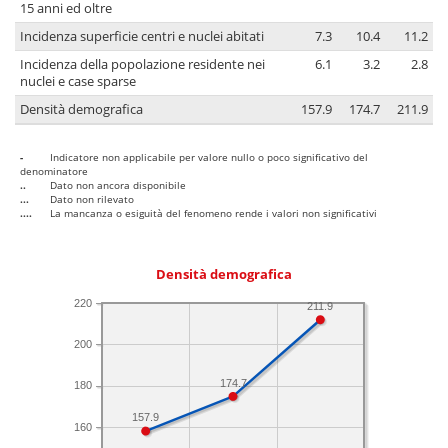
15 anni ed oltre
Incidenza superficie centri e nuclei abitati
7.3
10.4
11.2
Incidenza della popolazione residente nei
6.1
3.2
2.8
nuclei e case sparse
Densità demografica
157.9
174.7
211.9
-
Indicatore non applicabile per valore nullo o poco significativo del
denominatore
..
Dato non ancora disponibile
...
Dato non rilevato
....
La mancanza o esiguità del fenomeno rende i valori non significativi
Densità demografica
220
211.9
200
174.7
180
157.9
160