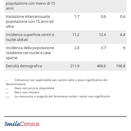
popolazione con meno di 15
anni
Variazione intercensuaria
1.7
0.6
0.4
popolazione con 15 anni ed
oltre
Incidenza superficie centri e
11.2
12.4
6.4
nuclei abitati
Incidenza della popolazione
2.8
3.7
9
residente nei nuclei e case
sparse
Densità demografica
211.9
406.6
196.8
-
Indicatore non applicabile per valore nullo o poco significativo del
denominatore
..
Dato non ancora disponibile
...
Dato non rilevato
....
La mancanza o esiguità del fenomeno rende i valori non significativi