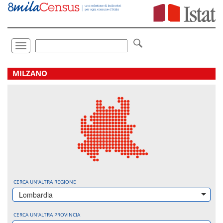
Vai
direttamente
a:
Contenuto
Ricerca
Toggle
navigation
.
MILZANO
CERCA UN'ALTRA REGIONE
Lombardia
CERCA UN'ALTRA PROVINCIA