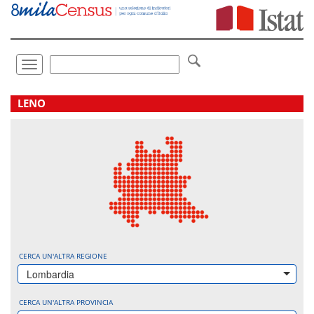
Vai
direttamente
a:
Contenuto
Ricerca
Toggle
navigation
.
LENO
CERCA UN'ALTRA REGIONE
Lombardia
CERCA UN'ALTRA PROVINCIA