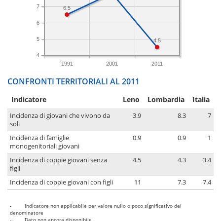
7
6.5
6
5
4.5
4
1991
2001
2011
CONFRONTI TERRITORIALI AL 2011
Indicatore
Leno
Lombardia
Italia
Incidenza di giovani che vivono da
3.9
8.3
7
soli
Incidenza di famiglie
0.9
0.9
1
monogenitoriali giovani
Incidenza di coppie giovani senza
4.5
4.3
3.4
figli
Incidenza di coppie giovani con figli
11
7.3
7.4
-
Indicatore non applicabile per valore nullo o poco significativo del
denominatore
..
Dato non ancora disponibile