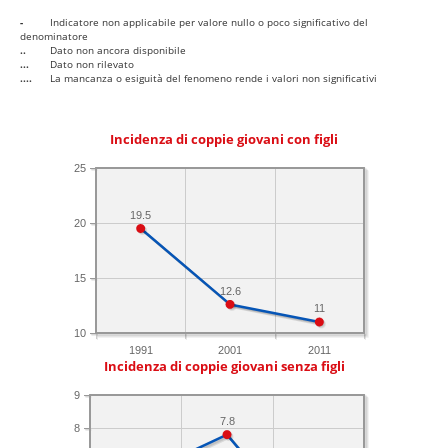
-
Indicatore non applicabile per valore nullo o poco significativo del
denominatore
..
Dato non ancora disponibile
...
Dato non rilevato
....
La mancanza o esiguità del fenomeno rende i valori non significativi
Incidenza di coppie giovani con figli
25
19.5
20
15
12.6
11
10
1991
2001
2011
Incidenza di coppie giovani senza figli
9
7.8
8