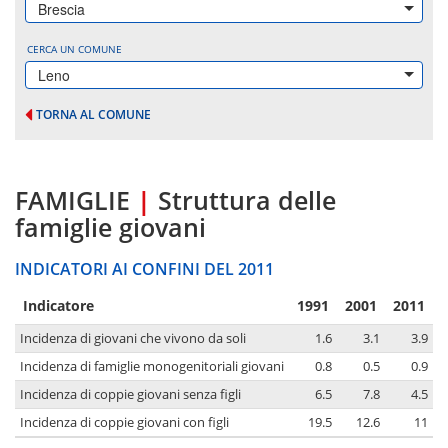
Brescia
CERCA UN COMUNE
Leno
TORNA AL COMUNE
FAMIGLIE
|
Struttura delle
famiglie giovani
INDICATORI AI CONFINI DEL 2011
Indicatore
1991
2001
2011
Incidenza di giovani che vivono da soli
1.6
3.1
3.9
Incidenza di famiglie monogenitoriali giovani
0.8
0.5
0.9
Incidenza di coppie giovani senza figli
6.5
7.8
4.5
Incidenza di coppie giovani con figli
19.5
12.6
11