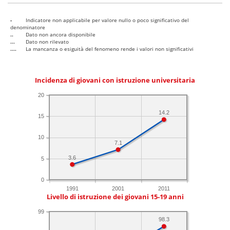
-
Indicatore non applicabile per valore nullo o poco significativo del
denominatore
..
Dato non ancora disponibile
...
Dato non rilevato
....
La mancanza o esiguità del fenomeno rende i valori non significativi
Incidenza di giovani con istruzione universitaria
20
14.2
15
10
7.1
3.6
5
0
1991
2001
2011
Livello di istruzione dei giovani 15-19 anni
99
98.3