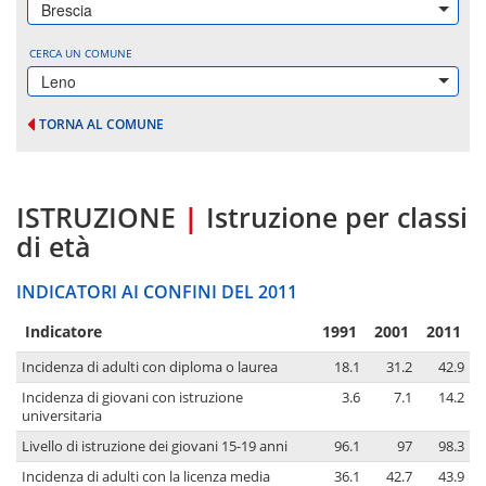
Brescia
CERCA UN COMUNE
Leno
TORNA AL COMUNE
ISTRUZIONE
|
Istruzione per classi
di età
INDICATORI AI CONFINI DEL 2011
Indicatore
1991
2001
2011
Incidenza di adulti con diploma o laurea
18.1
31.2
42.9
Incidenza di giovani con istruzione
3.6
7.1
14.2
universitaria
Livello di istruzione dei giovani 15-19 anni
96.1
97
98.3
Incidenza di adulti con la licenza media
36.1
42.7
43.9