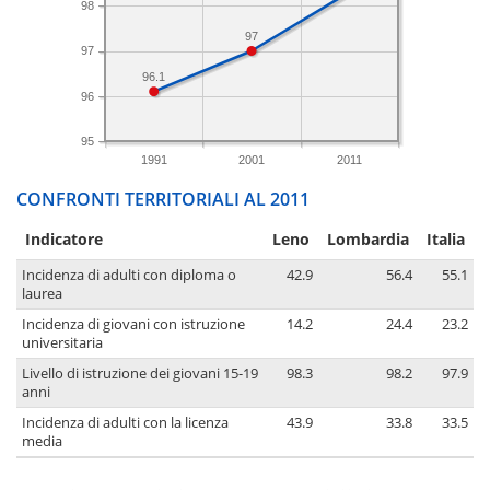
98
97
97
96.1
96
95
1991
2001
2011
CONFRONTI TERRITORIALI AL 2011
Indicatore
Leno
Lombardia
Italia
Incidenza di adulti con diploma o
42.9
56.4
55.1
laurea
Incidenza di giovani con istruzione
14.2
24.4
23.2
universitaria
Livello di istruzione dei giovani 15-19
98.3
98.2
97.9
anni
Incidenza di adulti con la licenza
43.9
33.8
33.5
media