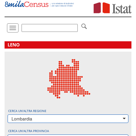
Vai
direttamente
a:
Contenuto
Ricerca
Toggle
navigation
.
LENO
CERCA UN'ALTRA REGIONE
Lombardia
CERCA UN'ALTRA PROVINCIA