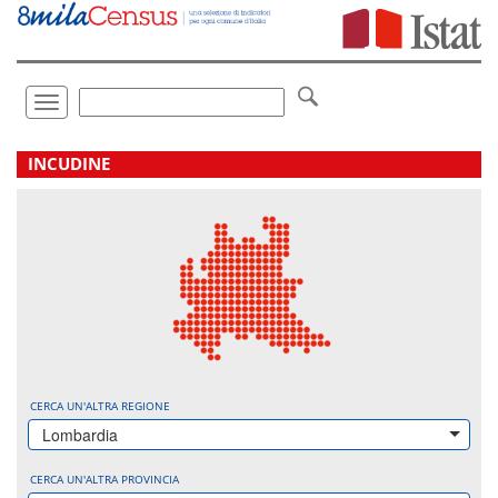
Vai
direttamente
a:
Contenuto
Ricerca
Toggle
navigation
.
INCUDINE
CERCA UN'ALTRA REGIONE
Lombardia
CERCA UN'ALTRA PROVINCIA