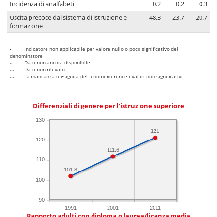
Incidenza di analfabeti
0.2
0.2
0.3
Uscita precoce dal sistema di istruzione e
48.3
23.7
20.7
formazione
-
Indicatore non applicabile per valore nullo o poco significativo del
denominatore
..
Dato non ancora disponibile
...
Dato non rilevato
....
La mancanza o esiguità del fenomeno rende i valori non significativi
Differenziali di genere per l'istruzione superiore
130
121
120
111.6
110
101.8
100
90
1991
2001
2011
Rapporto adulti con diploma o laurea/licenza media