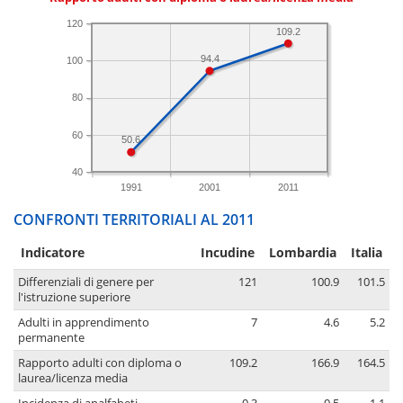
120
109.2
94.4
100
80
60
50.6
40
1991
2001
2011
CONFRONTI TERRITORIALI AL 2011
Indicatore
Incudine
Lombardia
Italia
Differenziali di genere per
121
100.9
101.5
l'istruzione superiore
Adulti in apprendimento
7
4.6
5.2
permanente
Rapporto adulti con diploma o
109.2
166.9
164.5
laurea/licenza media