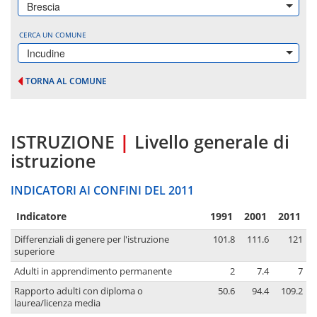
Brescia
CERCA UN COMUNE
Incudine
TORNA AL COMUNE
ISTRUZIONE
|
Livello generale di
istruzione
INDICATORI AI CONFINI DEL 2011
Indicatore
1991
2001
2011
Differenziali di genere per l'istruzione
101.8
111.6
121
superiore
Adulti in apprendimento permanente
2
7.4
7
Rapporto adulti con diploma o
50.6
94.4
109.2
laurea/licenza media