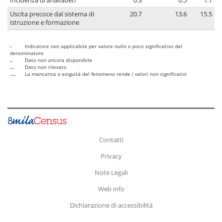
Incidenza di analfabeti
0.3
0.5
1.1
Uscita precoce dal sistema di
20.7
13.6
15.5
istruzione e formazione
-
Indicatore non applicabile per valore nullo o poco significativo del
denominatore
..
Dato non ancora disponibile
...
Dato non rilevato
....
La mancanza o esiguità del fenomeno rende i valori non significativi
Contatti
Privacy
Note Legali
Web info
Dichiarazione di accessibilità