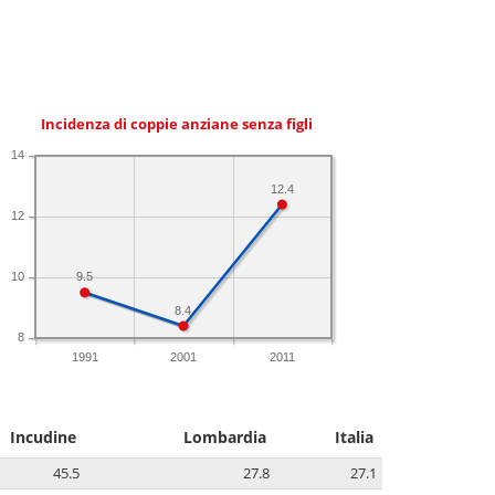
Incidenza di coppie anziane senza figli
14
12.4
12
10
9.5
8.4
8
1991
2001
2011
Incudine
Lombardia
Italia
45.5
27.8
27.1