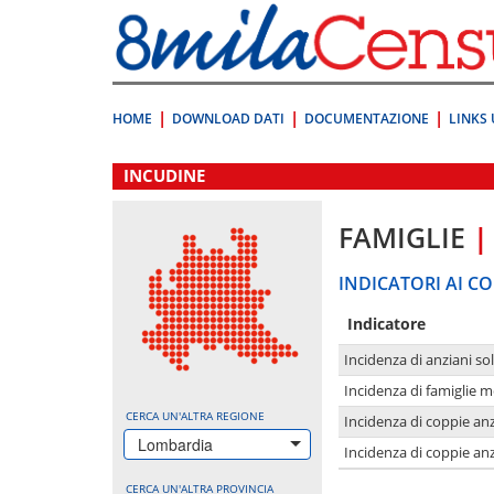
Vai
direttamente
a:
Contenuto
Ricerca
HOME
DOWNLOAD DATI
DOCUMENTAZIONE
LINKS 
.
INCUDINE
FAMIGLIE
|
INDICATORI AI CO
Indicatore
Incidenza di anziani sol
Incidenza di famiglie 
CERCA UN'ALTRA REGIONE
Incidenza di coppie anz
Lombardia
Incidenza di coppie anz
CERCA UN'ALTRA PROVINCIA