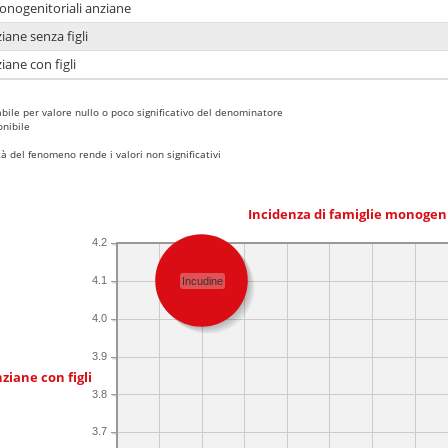
monogenitoriali anziane
iane senza figli
iane con figli
bile per valore nullo o poco significativo del denominatore
nibile
 del fenomeno rende i valori non significativi
Incidenza di famiglie monogen
4.2
4.1
Incudine
4.0
3.9
ziane con figli
3.8
3.7