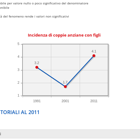
bile per valore nullo o poco significativo del denominatore
nibile
 del fenomeno rende i valori non significativi
Incidenza di coppie anziane con figli
5
4.1
4
3.2
3
1.7
2
1
1991
2001
2011
TORIALI AL 2011
i