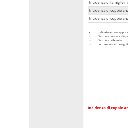
Incidenza di famiglie 
Incidenza di coppie anz
Incidenza di coppie anz
-
Indicatore non applica
..
Dato non ancora dispo
...
Dato non rilevato
....
La mancanza o esiguità
Incidenza di coppie an