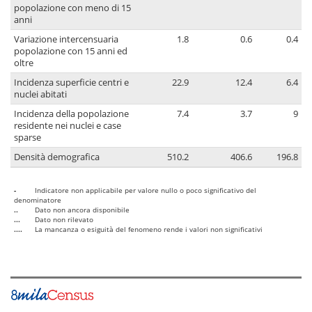
popolazione con meno di 15
anni
Variazione intercensuaria
1.8
0.6
0.4
popolazione con 15 anni ed
oltre
Incidenza superficie centri e
22.9
12.4
6.4
nuclei abitati
Incidenza della popolazione
7.4
3.7
9
residente nei nuclei e case
sparse
Densità demografica
510.2
406.6
196.8
-
Indicatore non applicabile per valore nullo o poco significativo del
denominatore
..
Dato non ancora disponibile
...
Dato non rilevato
....
La mancanza o esiguità del fenomeno rende i valori non significativi