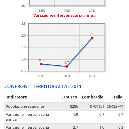
350
1991
2001
2011
Variazione intercensuaria annua
2.5
1.9
2.0
1.5
1.0
0.8
0.7
0.5
1991
2001
2011
CONFRONTI TERRITORIALI AL 2011
Indicatore
Erbusco
Lombardia
Italia
Popolazione residente
8286
9704151
59433744
Variazione intercensuaria
1.9
0.7
0.4
annua
Variazione intercensuaria
2.7
1.6
0.3