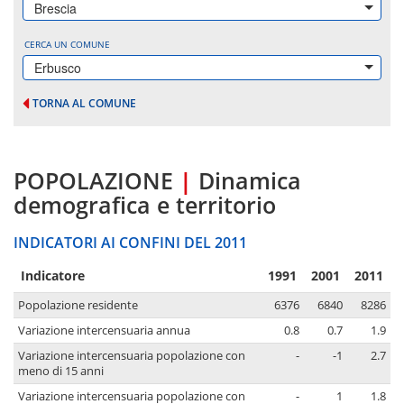
Brescia
CERCA UN COMUNE
Erbusco
TORNA AL COMUNE
POPOLAZIONE
|
Dinamica
demografica e territorio
INDICATORI AI CONFINI DEL 2011
Indicatore
1991
2001
2011
Popolazione residente
6376
6840
8286
Variazione intercensuaria annua
0.8
0.7
1.9
Variazione intercensuaria popolazione con
-
-1
2.7
meno di 15 anni
Variazione intercensuaria popolazione con
-
1
1.8