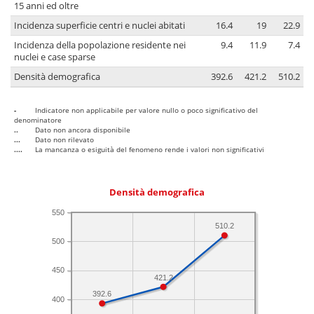
15 anni ed oltre
Incidenza superficie centri e nuclei abitati
16.4
19
22.9
Incidenza della popolazione residente nei
9.4
11.9
7.4
nuclei e case sparse
Densità demografica
392.6
421.2
510.2
-
Indicatore non applicabile per valore nullo o poco significativo del
denominatore
..
Dato non ancora disponibile
...
Dato non rilevato
....
La mancanza o esiguità del fenomeno rende i valori non significativi
Densità demografica
550
510.2
500
450
421.2
392.6
400