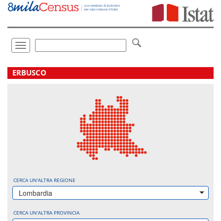
Vai
direttamente
a:
Contenuto
Ricerca
Toggle
navigation
.
ERBUSCO
CERCA UN'ALTRA REGIONE
Lombardia
CERCA UN'ALTRA PROVINCIA