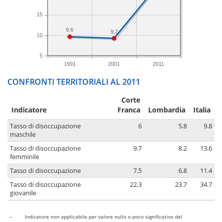
15
9.6
9.2
10
5
1991
2001
2011
CONFRONTI TERRITORIALI AL 2011
Corte
Indicatore
Franca
Lombardia
Italia
Tasso di disoccupazione
6
5.8
9.8
maschile
Tasso di disoccupazione
9.7
8.2
13.6
femminile
Tasso di disoccupazione
7.5
6.8
11.4
Tasso di disoccupazione
22.3
23.7
34.7
giovanile
-
Indicatore non applicabile per valore nullo o poco significativo del