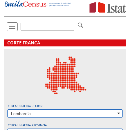
Vai
direttamente
a:
Contenuto
Ricerca
Toggle
navigation
.
CORTE FRANCA
CERCA UN'ALTRA REGIONE
Lombardia
CERCA UN'ALTRA PROVINCIA