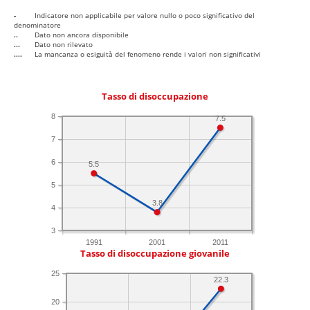
-
Indicatore non applicabile per valore nullo o poco significativo del
denominatore
..
Dato non ancora disponibile
...
Dato non rilevato
....
La mancanza o esiguità del fenomeno rende i valori non significativi
Tasso di disoccupazione
8
7.5
7
6
5.5
5
3.8
4
3
1991
2001
2011
Tasso di disoccupazione giovanile
25
22.3
20