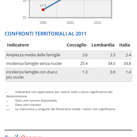
20
17.3
15
1991
2001
2011
CONFRONTI TERRITORIALI AL 2011
Indicatore
Coccaglio
Lombardia
Italia
Ampiezza media delle famiglie
2.6
2.3
2.4
Incidenza famiglie senza nuclei
25.4
34.5
33.8
Incidenza famiglie con due o
1.3
0.9
1.4
più nuclei
-
Indicatore non applicabile per valore nullo o poco significativo del
denominatore
..
Dato non ancora disponibile
...
Dato non rilevato
....
La mancanza o esiguità del fenomeno rende i valori non significativi