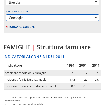
Brescia
CERCA UN COMUNE
Coccaglio
TORNA AL COMUNE
FAMIGLIE
|
Struttura familiare
INDICATORI AI CONFINI DEL 2011
Indicatore
1991
2001
2011
Ampiezza media delle famiglie
2.9
2.7
2.6
Incidenza famiglie senza nuclei
17.3
22
25.4
Incidenza famiglie con due o più nuclei
0.6
0.5
1.3
-
Indicatore non applicabile per valore nullo o poco significativo del
denominatore
..
Dato non ancora disponibile