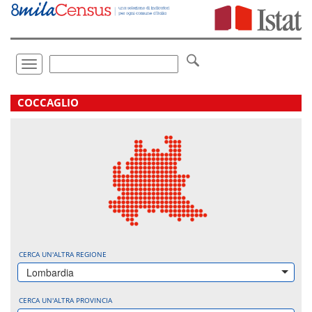
Vai
direttamente
a:
Contenuto
Ricerca
Toggle
navigation
.
COCCAGLIO
CERCA UN'ALTRA REGIONE
Lombardia
CERCA UN'ALTRA PROVINCIA