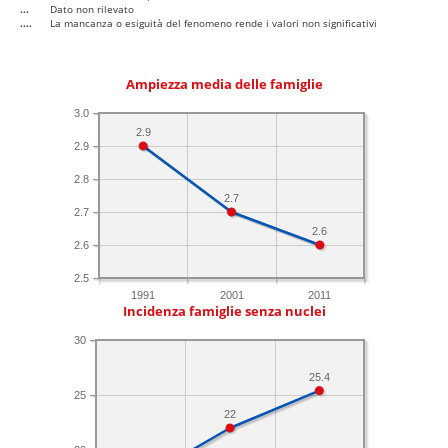
...
Dato non rilevato
....
La mancanza o esiguità del fenomeno rende i valori non significativi
Ampiezza media delle famiglie
3.0
2.9
2.9
2.8
2.7
2.7
2.6
2.6
2.5
1991
2001
2011
Incidenza famiglie senza nuclei
30
25.4
25
22