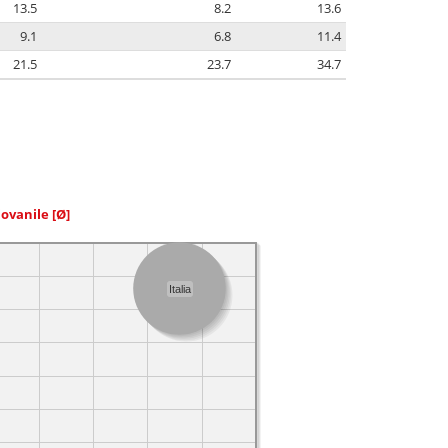
13.5
8.2
13.6
9.1
6.8
11.4
21.5
23.7
34.7
iovanile
[Ø]
Italia