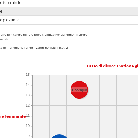
ne femminile
ne
e giovanile
bile per valore nullo o poco significativo del denominatore
nibile
 del fenomeno rende i valori non significativi
Tasso di disoccupazione g
15
14
Coccaglio
13
12
one femminile
11
10
9