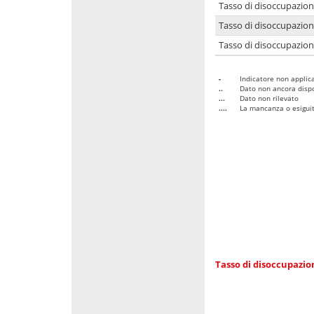
Tasso di disoccupazio
Tasso di disoccupazio
Tasso di disoccupazion
-
Indicatore non applica
..
Dato non ancora dispo
...
Dato non rilevato
....
La mancanza o esiguità
Tasso di disoccupazi