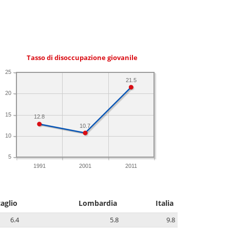
Tasso di disoccupazione giovanile
25
21.5
20
15
12.8
10.7
10
5
1991
2001
2011
aglio
Lombardia
Italia
6.4
5.8
9.8