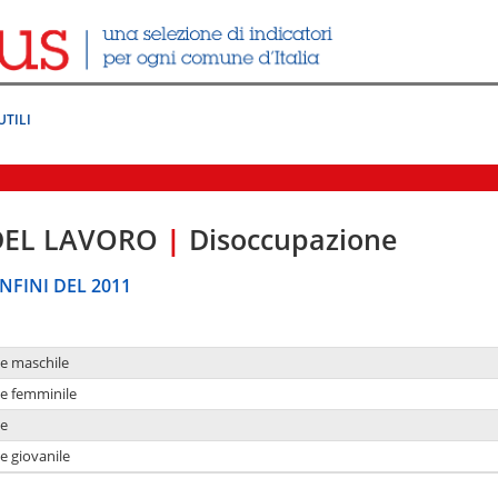
UTILI
DEL LAVORO
|
Disoccupazione
NFINI DEL 2011
ne maschile
ne femminile
ne
e giovanile