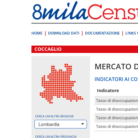
Vai
direttamente
a:
Contenuto
Ricerca
HOME
DOWNLOAD DATI
DOCUMENTAZIONE
LINKS 
.
COCCAGLIO
MERCATO 
INDICATORI AI CO
Indicatore
Tasso di disoccupazio
Tasso di disoccupazio
CERCA UN'ALTRA REGIONE
Tasso di disoccupazio
Lombardia
Tasso di disoccupazion
CERCA UN'ALTRA PROVINCIA