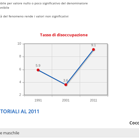
bile per valore nullo o poco significativo del denominatore
nibile
 del fenomeno rende i valori non significativi
Tasso di disoccupazione
10
9.1
8
5.9
6
3.6
4
2
1991
2001
2011
TORIALI AL 2011
Cocc
ne maschile