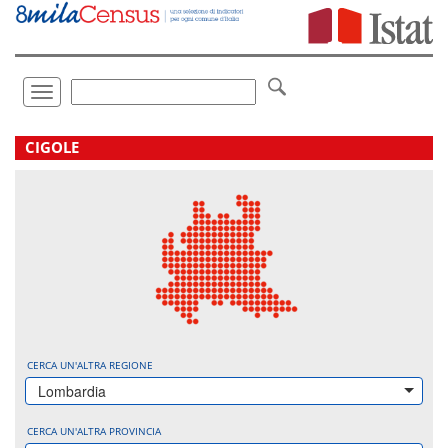
Vai
direttamente
a:
Contenuto
Ricerca
Toggle
navigation
.
CIGOLE
CERCA UN'ALTRA REGIONE
Lombardia
CERCA UN'ALTRA PROVINCIA