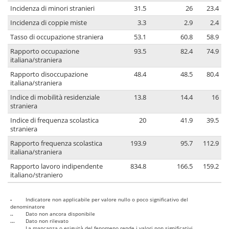
Incidenza di minori stranieri
31.5
26
23.4
Incidenza di coppie miste
3.3
2.9
2.4
Tasso di occupazione straniera
53.1
60.8
58.9
Rapporto occupazione
93.5
82.4
74.9
italiana/straniera
Rapporto disoccupazione
48.4
48.5
80.4
italiana/straniera
Indice di mobilità residenziale
13.8
14.4
16
straniera
Indice di frequenza scolastica
20
41.9
39.5
straniera
Rapporto frequenza scolastica
193.9
95.7
112.9
italiana/straniera
Rapporto lavoro indipendente
834.8
166.5
159.2
italiano/straniero
-
Indicatore non applicabile per valore nullo o poco significativo del
denominatore
..
Dato non ancora disponibile
...
Dato non rilevato
....
La mancanza o esiguità del fenomeno rende i valori non significativi