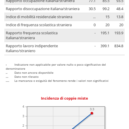
Rapporto occupazione italiana/straniera
77.1
85.5
93.5
Rapporto disoccupazione italiana/straniera
30.5
99.2
48.4
Indice di mobilità residenziale straniera
...
15
13.8
Indice di frequenza scolastica straniera
0
20
20
Rapporto frequenza scolastica
-
195.1
193.9
italiana/straniera
Rapporto lavoro indipendente
-
399.1
834.8
italiano/straniero
-
Indicatore non applicabile per valore nullo o poco significativo del
denominatore
..
Dato non ancora disponibile
...
Dato non rilevato
....
La mancanza o esiguità del fenomeno rende i valori non significativi
Incidenza di coppie miste
4
3.3
3
2