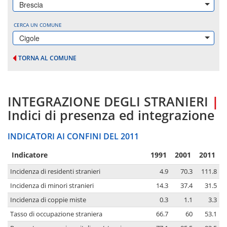
Brescia
CERCA UN COMUNE
Cigole
TORNA AL COMUNE
INTEGRAZIONE DEGLI STRANIERI
|
Indici di presenza ed integrazione
INDICATORI AI CONFINI DEL 2011
Indicatore
1991
2001
2011
Incidenza di residenti stranieri
4.9
70.3
111.8
Incidenza di minori stranieri
14.3
37.4
31.5
Incidenza di coppie miste
0.3
1.1
3.3
Tasso di occupazione straniera
66.7
60
53.1