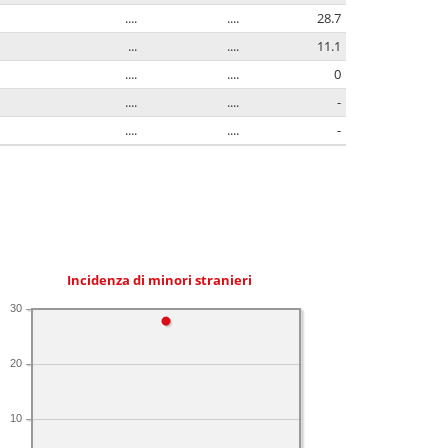
....
....
28.7
...
....
11.1
....
....
0
....
....
-
....
....
-
Incidenza di minori stranieri
30
20
10