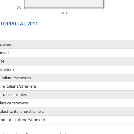
0.0
2011
TORIALI AL 2011
tranieri
anieri
ste
traniera
taliana/straniera
e italiana/straniera
enziale straniera
lastica straniera
lastica italiana/straniera
ndente italiano/straniero
bile per valore nullo o poco significativo del denominatore