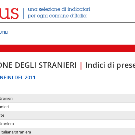
UTILI
ONE DEGLI STRANIERI
|
Indici di pre
NFINI DEL 2011
tranieri
anieri
ste
traniera
taliana/straniera