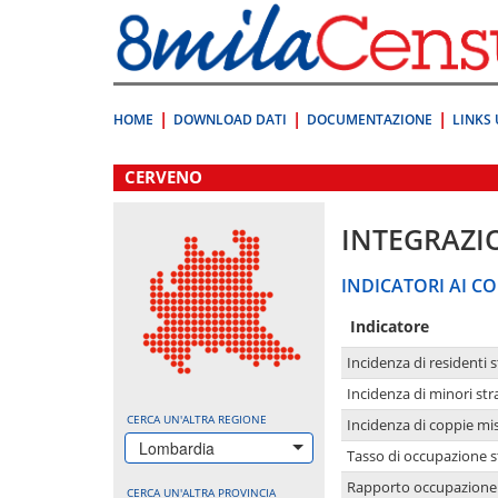
Vai
direttamente
a:
Contenuto
Ricerca
HOME
DOWNLOAD DATI
DOCUMENTAZIONE
LINKS 
.
CERVENO
INTEGRAZI
INDICATORI AI CO
Indicatore
Incidenza di residenti s
Incidenza di minori str
CERCA UN'ALTRA REGIONE
Incidenza di coppie mi
Lombardia
Tasso di occupazione s
Rapporto occupazione i
CERCA UN'ALTRA PROVINCIA