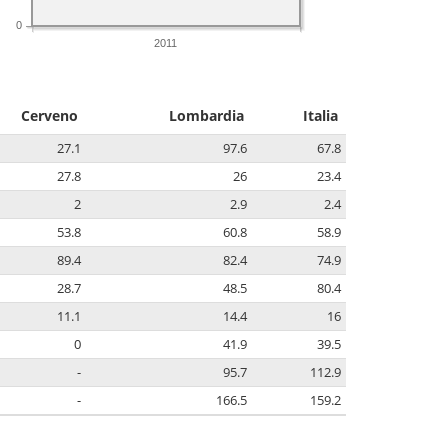
0
2011
Cerveno
Lombardia
Italia
27.1
97.6
67.8
27.8
26
23.4
2
2.9
2.4
53.8
60.8
58.9
89.4
82.4
74.9
28.7
48.5
80.4
11.1
14.4
16
0
41.9
39.5
-
95.7
112.9
-
166.5
159.2