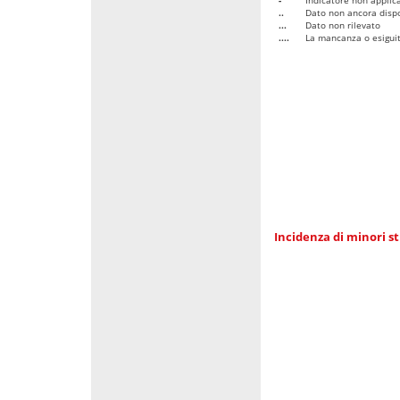
..
Dato non ancora dispo
...
Dato non rilevato
....
La mancanza o esiguità
Incidenza di minori st