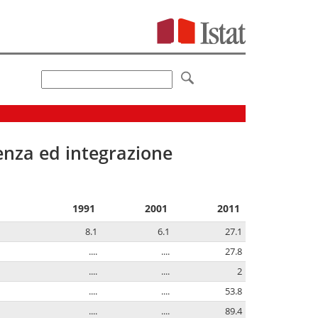
senza ed integrazione
1991
2001
2011
8.1
6.1
27.1
....
....
27.8
....
....
2
....
....
53.8
....
....
89.4