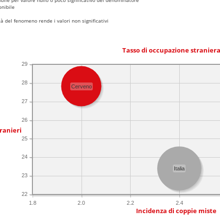
nibile
 del fenomeno rende i valori non significativi
Tasso di occupazione stranier
29
28
Cerveno
27
26
ranieri
25
24
Italia
23
22
1.8
2.0
2.2
2.4
Incidenza di coppie miste