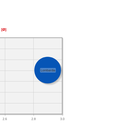
a
[Ø]
Lombardia
2.6
2.8
3.0