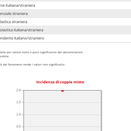
e italiana/straniera
enziale straniera
lastica straniera
lastica italiana/straniera
ndente italiano/straniero
bile per valore nullo o poco significativo del denominatore
nibile
 del fenomeno rende i valori non significativi
Incidenza di coppie miste
2.0
1.5
1.0
0.5