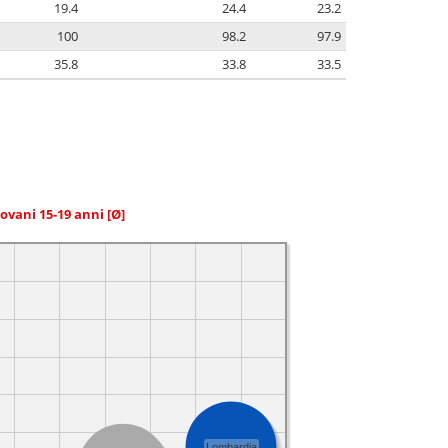
19.4
24.4
23.2
100
98.2
97.9
35.8
33.8
33.5
giovani 15-19 anni
[Ø]
Lombardia