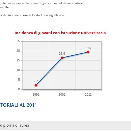
bile per valore nullo o poco significativo del denominatore
nibile
 del fenomeno rende i valori non significativi
Incidenza di giovani con istruzione universitaria
25
19.4
20
16.4
15
10
5
2.2
0
1991
2001
2011
TORIALI AL 2011
 diploma o laurea