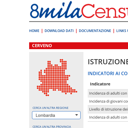
Vai
direttamente
a:
Contenuto
Ricerca
HOME
DOWNLOAD DATI
DOCUMENTAZIONE
LINKS 
.
CERVENO
ISTRUZION
INDICATORI AI CO
Indicatore
Incidenza di adulti con
Incidenza di giovani co
CERCA UN'ALTRA REGIONE
Livello di istruzione de
Lombardia
Incidenza di adulti con
CERCA UN'ALTRA PROVINCIA