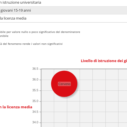
n istruzione universitaria
i giovani 15-19 anni
 la licenza media
bile per valore nullo o poco significativo del denominatore
nibile
 del fenomeno rende i valori non significativi
Livello di istruzione dei 
36.5
36.0
Cerveno
35.5
35.0
n la licenza media
34.5
34.0