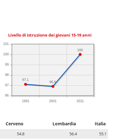
Livello di istruzione dei giovani 15-19 anni
101
100
100
99
98
97.1
96.9
97
96
1991
2001
2011
Cerveno
Lombardia
Italia
54.8
56.4
55.1